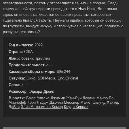
ответственности, поэтому отправляется за ними в погоню. Следы
криминальной группировки приводят его в Нью-Йорк. Вот только
здесь он вновь сталкивается со своим прошлым, которое так
тщательно пытался забыть. Неужели ошибки, которые он совершил
по глупости, выйдут наружу и столкнуться с настоящим, полностью
разрушив его жизнь?
Год выпуска:
2022
Страна:
США
Жанр:
боевик, триллер
Продолжительность:
—
Кассовые сборы в мире:
$95 244
Озвучка:
Okko, SDI Media, Eng.Original
Слоган:
—
Режиссёр:
Эдвард Дрейк
В ролях:
Брюс Уиллис
Джимми Жан-Луи
Локлин Манро
Бо
Мирчофф
Кори Лардж
Джонни Месснер
Майкл Эклунд
Хантер
Дэйли
Элис Антониетта Комер
Коуди Кирсли