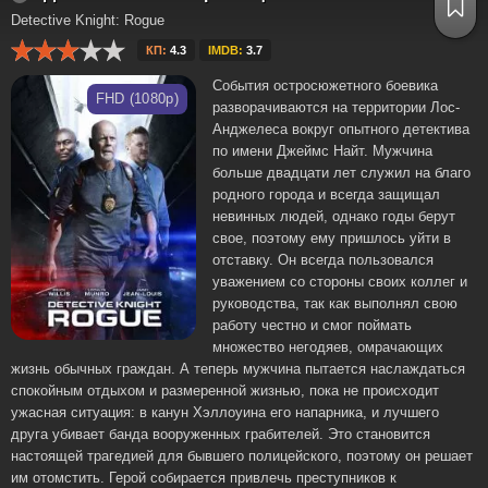
Detective Knight: Rogue
КП:
4.3
IMDB:
3.7
События остросюжетного боевика
FHD (1080p)
разворачиваются на территории Лос-
Анджелеса вокруг опытного детектива
по имени Джеймс Найт. Мужчина
больше двадцати лет служил на благо
родного города и всегда защищал
невинных людей, однако годы берут
свое, поэтому ему пришлось уйти в
отставку. Он всегда пользовался
уважением со стороны своих коллег и
руководства, так как выполнял свою
работу честно и смог поймать
множество негодяев, омрачающих
жизнь обычных граждан. А теперь мужчина пытается наслаждаться
спокойным отдыхом и размеренной жизнью, пока не происходит
ужасная ситуация: в канун Хэллоуина его напарника, и лучшего
друга убивает банда вооруженных грабителей. Это становится
настоящей трагедией для бывшего полицейского, поэтому он решает
им отомстить. Герой собирается привлечь преступников к