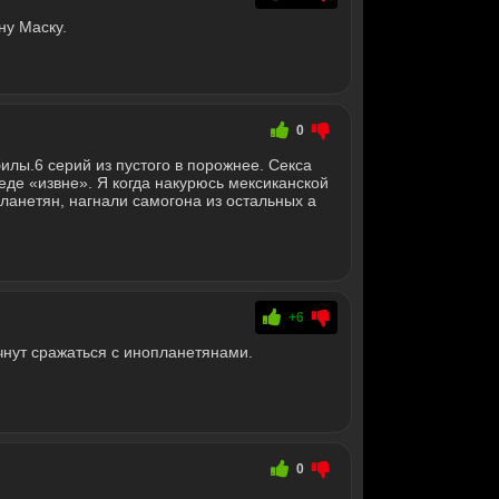
ну Маску.
0
лы.6 серий из пустого в порожнее. Секса
реде «извне». Я когда накурюсь мексиканской
ланетян, нагнали самогона из остальных а
+6
чнут сражаться с инопланетянами.
0