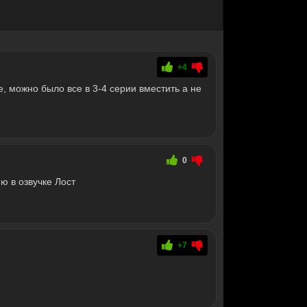
+4
е, можно было все в 3-4 серии вместить а не
0
ю в озвучке Лост
+7