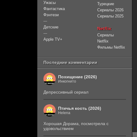
Ужасы
Турецкие
Фантастика
Сериалы 2026
Фэнтези
Сериалы 2025
—
Детские
Netflix
—
Сериалы
Apple TV+
Netflix
Фильмы Netflix
Последние комментарии
Похищение (2026)
Инкогнито
Депрессивный сериал
Птичья кость (2026)
Helena
Хорошая Дорама, посмотрела с
удовольствием