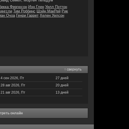
эвид Семел, Мортен Тильдум
бекка Фергюсон
Иэн Глен
Уилл Пэттон
ингсли
Тим Роббинс
Шэйн МакРей
Рик
иан Очоа
Генри Гаррет
Хелен Уилсон
↑ свернуть
4 сен 2026, Пт
27 дней
28 авг 2026, Пт
20 дней
21 авг 2026, Пт
13 дней
отреть онлайн