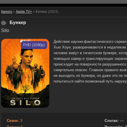
Киного
»
Apple TV+
» Бункер (2023)
Бункер
Silo
Действия научно-фантастического сериала
FHD (1080p)
Хью Хоуи, разворачиваются в недалеком
человек живут в гигантском бункере, кот
помощью камер и транслирующих экранов
происходит на поверхности разрушенного 
смертельно опасен. Главное правило выжи
не выходить из бункера, но даже это не
попытаться найти возможный путь наружу
Сезон:
3
Слоган:
—