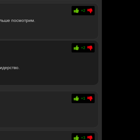
+2
альше посмотрим.
+2
идерство.
+1
+3