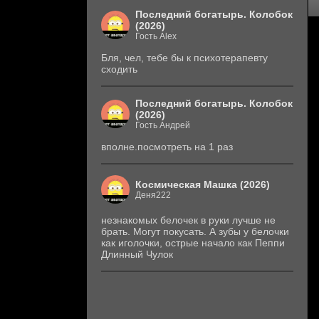
Последний богатырь. Колобок
(2026)
Гость Alex
Бля, чел, тебе бы к психотерапевту
сходить
Последний богатырь. Колобок
(2026)
Гость Андрей
вполне.посмотреть на 1 раз
Космическая Машка (2026)
Деня222
незнакомых белочек в руки лучше не
брать. Могут покусать. А зубы у белочки
как иголочки, острые начало как Пеппи
Длинный Чулок