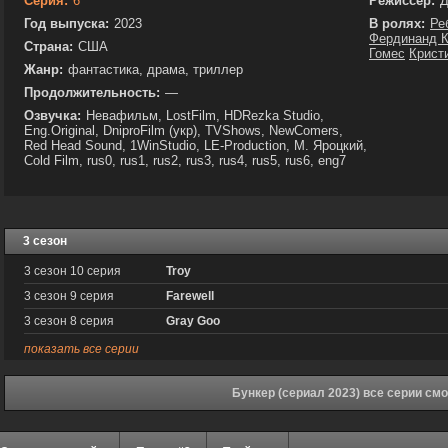
Серия:
6
Режиссёр:
Д
Год выпуска:
2023
В ролях:
Ре
Фердинанд К
Страна:
США
Гомес
Крист
Жанр:
фантастика, драма, триллер
Продолжительность:
—
Озвучка:
Невафильм, LostFilm, HDRezka Studio,
Eng.Original, DniproFilm (укр), TVShows, NewComers,
Red Head Sound, 1WinStudio, LE-Production, М. Яроцкий,
Cold Film, rus0, rus1, rus2, rus3, rus4, rus5, rus6, eng7
3 сезон
3 сезон 10 серия
Troy
3 сезон 9 серия
Farewell
3 сезон 8 серия
Gray Goo
показать все серии
Бункер (сериал 2023) все серии см