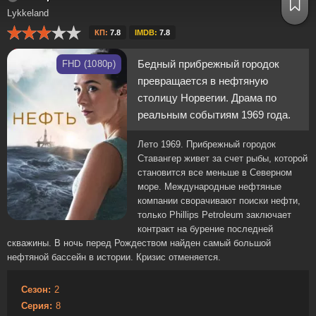
Lykkeland
КП:
7.8
IMDB:
7.8
Бедный прибрежный городок
FHD (1080p)
превращается в нефтяную
столицу Норвегии. Драма по
реальным событиям 1969 года.
Лето 1969. Прибрежный городок
Ставангер живет за счет рыбы, которой
становится все меньше в Северном
море. Международные нефтяные
компании сворачивают поиски нефти,
только Phillips Petroleum заключает
контракт на бурение последней
скважины. В ночь перед Рождеством найден самый большой
нефтяной бассейн в истории. Кризис отменяется.
Сезон:
2
Серия:
8