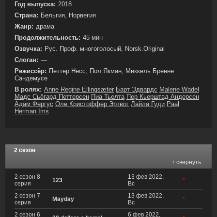
Год выпуска:
2018
Страна:
Бельгия, Норвегия
Жанр:
драма
Продолжительность:
45 мин
Озвучка:
Рус. Проф. многоголосый, Norsk.Original
Слоган:
—
Режиссёр:
Петтер Несс, Пол Якман, Миккель Бренне
Сандемусе
В ролях:
Anne Regine Ellingsæter
Барт Эдвардс
Malene Wadel
Мадс Сьёгард Петтерсен
Пиа Тьелта
Пер Кьерштад Андерсен
Адам Фергус
Оле Кристоффер Эртвог
Лайла Гуди
Paal
Herman Ims
2 сезон
↑ свернуть
2 сезон 8
13 фев 2022,
123
*
серия
Вс
2 сезон 7
13 фев 2022,
Mayday
*
серия
Вс
2 сезон 6
6 фев 2022,