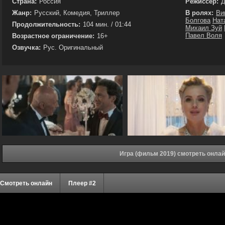
Страна:
Россия
Режиссёр:
Д
Жанр:
Русский, Комедия, Триллер
В ролях:
Ви
Болгова
Нат
Продолжительность:
104 мин. / 01:44
Михаил Зуй
Павел Воля
Возрастное ограничение:
16+
Озвучка:
Рус. Оригинальный
Игра (фильм 2019) смотреть онла
Смотреть онлайн
Плеер #2