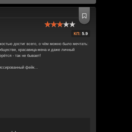
КП:
5.9
остью достиг всего, о чём можно было мечтать:
обществе, красавица-жена и даже личный
ерётся - так не бывает!
иссированный фейк...