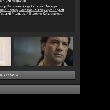
митрий Астрахан
ктор Васильев
Анар Халилов
Эльвира
алья Бергер
Олег Васильков
Сергей Чугай
Георгий Малявский
Валерия Кожевникова
йн бесплатно