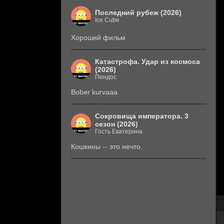
Последний рубеж (2026)
Ice Cube
Хороший фильм
Катастрофа. Удар из космоса
(2026)
Пендос
Bober kurvaaa
Сокровища императора. 3
сезон (2026)
Гость Екатерина
Кошкины -- это нечто.