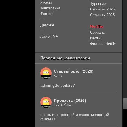
Ужасы
Турецкие
Фантастика
Сериалы 2026
Фэнтези
Сериалы 2025
—
Детские
Netflix
—
Сериалы
Apple TV+
Netflix
Фильмы Netflix
Последние комментарии
Старый орёл (2026)
komy
admin gde trailers?
Пропасть (2026)
Гость Макс
очень интересный и захватывающий
фильм !