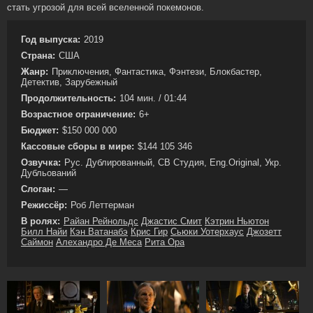
стать угрозой для всей вселенной покемонов.
Год выпуска:
2019
Страна:
США
Жанр:
Приключения, Фантастика, Фэнтези, Блокбастер,
Детектив, Зарубежный
Продолжительность:
104 мин. / 01:44
Возрастное ограничение:
6+
Бюджет:
$150 000 000
Кассовые сборы в мире:
$144 105 346
Озвучка:
Рус. Дублированный, СВ Студия, Eng.Original, Укр.
Дубльований
Слоган:
—
Режиссёр:
Роб Леттерман
В ролях:
Райан Рейнольдс
Джастис Смит
Кэтрин Ньютон
Билл Найи
Кэн Ватанабэ
Крис Гир
Сьюки Уотерхаус
Джозетт
Саймон
Алехандро Де Меса
Рита Ора