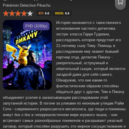
Pokémon Detective Pikachu
КП:
6.6
IMDB:
6.6
История начинается с таинственного
FHD (1080p)
исчезновения частного детектива
экстра- класса Гарри Гудмана,
расследовать которое предстоит его
21-летнему сыну Тиму. Помощь в
расследовании ему окажет бывший
партнер отца, детектив Пикачу -
уморительный, остроумный и
обаятельный сыщик, который является
загадкой даже для себя самого.
Обнаружив, что они каким-то
фантастическим образом способны
общаться друг с другом, Тим и Пикачу
объединяют усилия в захватывающем расследовании этой
запутанной истории. В погоне за уликами по неоновым улицам Райм
Сити - современного разросшегося мегаполиса, где люди и покемоны
живут бок о бок в гиперреалистичном мире игрового экшна, - они
встречают самых разнообразных покемонов и раскрывают ужасный
заговор, который способен разрушить это мирное сосуществование и