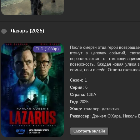
Лазарь (2025)
После смерти отца герой возвращает
FHD (1080p)
втянут в цепочку событий, связ
переплетаются с галлюцинация
поверхность. Каждая новая улика 
семьи, но и в себе. Ответы оказываю
Сезон:
1
Серия:
6
Страна:
США
Год:
2025
Жанр:
триллер, детектив
Режиссер:
Дэниэл О'Хара, Николь 
Смотреть онлайн