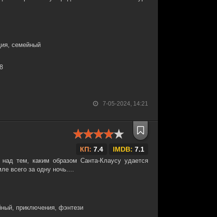
дия, семейный
28
7-05-2024, 14:21
КП:
7.4
IMDB:
7.1
 над тем, каким образом Санта-Клаусу удается
е всего за одну ночь....
ный, приключения, фэнтези