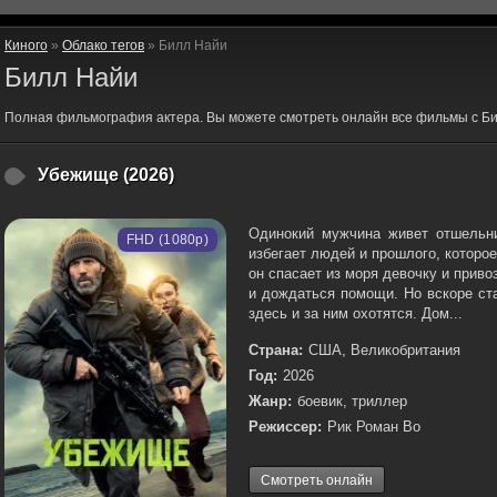
Киного
»
Облако тегов
» Билл Найи
Билл Найи
Полная фильмография актера. Вы можете смотреть онлайн все фильмы с Би
Убежище (2026)
Одинокий мужчина живет отшельн
FHD (1080p)
избегает людей и прошлого, которо
он спасает из моря девочку и приво
и дождаться помощи. Но вскоре ста
здесь и за ним охотятся. Дом...
Страна:
США, Великобритания
Год:
2026
Жанр:
боевик, триллер
Режиссер:
Рик Роман Во
Смотреть онлайн