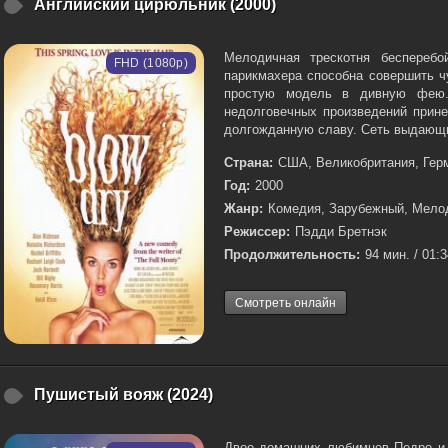
Английский цирюльник (2000)
Мелодичная трескотня бесперебо
FHD (1080p)
парикмахера способна совершить ч
простую модель в дивную фею.
недолговечных произведений прине
долгожданную славу. Сеть выдающи
Страна:
США, Великобритания, Гер
Год:
2000
Жанр:
Комедия, Зарубежный, Мело
Режиссер:
Пэдди Бретнэк
Продолжительность:
94 мин. / 01:
Смотреть онлайн
Пушистый вояж (2024)
Двое домашних любимцев Педро и Г