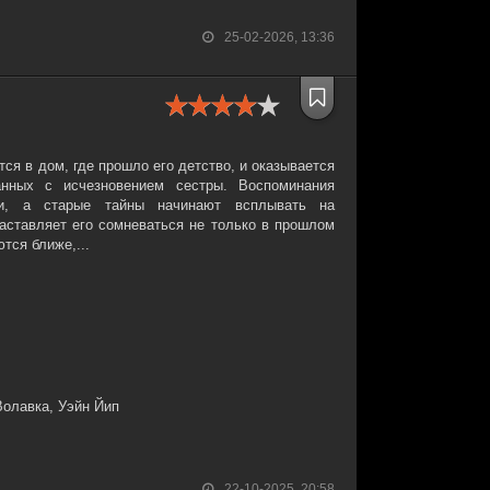
25-02-2026, 13:36
ся в дом, где прошло его детство, и оказывается
анных с исчезновением сестры. Воспоминания
ми, а старые тайны начинают всплывать на
заставляет его сомневаться не только в прошлом
тся ближе,...
Волавка, Уэйн Йип
22-10-2025, 20:58