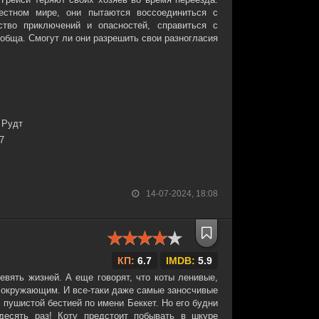
стном мире, они пытаются воссоединиться с
тво приключений и опасностей, справиться с
обща. Смогут ли они разрешить свои разногласия
 Рудт
27
14-07-2024, 18:08
КП:
6.7
IMDB:
5.9
девять жизней. А еще говорят, что коты ленивые,
к окружающим. И все-таки даже самые заносчивые
 пушистой бестией по имени Беккет. Но его будни
десять раз! Коту предстоит побывать в шкуре