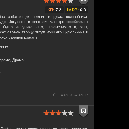
КП:
7.2
IMDB:
6.3
йно работающих ножниц в руках волшебника-
удо. Искусство и фантазия маэстро преображает
 Одно из уникальных, незаменимых и, увы,
сет своему творцу титул лучшего цирюльника и
хся салонов красоты...
мания
драма, Драма
34
14-09-2024, 09:17
рейси теряют своих хозяев во время переезда.