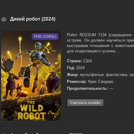
Дикий робот (2024)
Робот ROZZUM 7134 (сокращенно «
FHD (1080p)
острове. Он должен научиться при
выстраивая отношения с животным
для осиротевшего гусенка....
Страна:
США
Год:
2024
Жанр:
мультфильм, фантастика, п
Режиссер:
Крис Сандерс
Продолжительность:
—
Смотреть онлайн