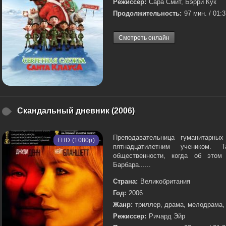
Режиссер:
Сара Смит, Бэрри Кук
Продолжительность:
97 мин. / 01:
Смотреть онлайн
Скандальный дневник (2006)
Преподавательница гуманитарн
FHD (1080p)
пятнадцатилетним учеником. 
общественности, когда об этом
Барбара......
Страна:
Великобритания
Год:
2006
Жанр:
триллер, драма, мелодрама,
Режиссер:
Ричард Эйр