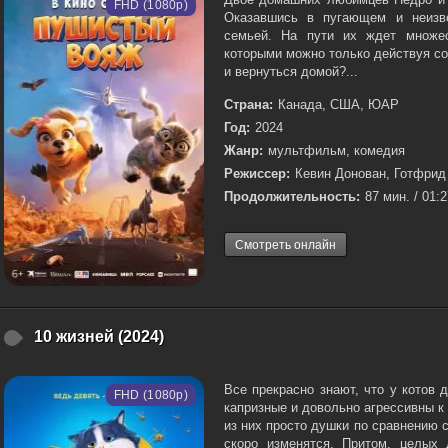
FHD (1080p)
Оказавшись в пугающем и неизве
семьей. На пути их ждет множес
которыми можно только действуя со
и вернуться домой?...
Страна:
Канада, США, ЮАР
Год:
2024
Жанр:
мультфильм, комедия
Режиссер:
Кевин Донован, Готфрид
Продолжительность:
87 мин. / 01:
Смотреть онлайн
10 жизней (2024)
Все прекрасно знают, что у котов 
FHD (1080p)
капризные и довольно агрессивны 
из них просто душки по сравнению с
скоро изменятся. Притом, целых 