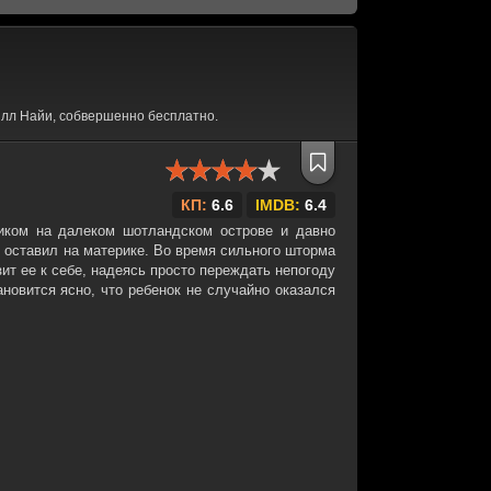
лл Найи, собвершенно бесплатно.
КП:
6.6
IMDB:
6.4
иком на далеком шотландском острове и давно
е оставил на материке. Во время сильного шторма
зит ее к себе, надеясь просто переждать непогоду
новится ясно, что ребенок не случайно оказался