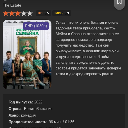
The Estate
КП:
5.5
IMDB:
5.3
Узнав, что их очень богатая и очень
FHD (1080p)
вздорная тетка приболела, сестры
Мейси и Саванна отправляется в ее
загородное поместье в надежде
получить наследство. Там они
обнаруживают, в особняк нагрянули
и другие родственники. Чтобы
заполучить вожделенные деньги,
сестрам придется завоевать доверие
тетки и дискредитировать родню.
Год выпуска:
2022
Страна:
Великобритания
Жанр:
комедия
Продолжительность:
96 мин. / 01:36