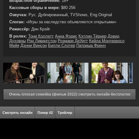
Возрастное ограничение:
16+
Кассовые сборы в мире:
$80 256
Озвучка:
Рус. Дублированный, TVShows, Eng.Original
Слоган:
«Игры за наследство объявляются открытыми»
Режиссёр:
Дин Крэйг
В ролях:
Тони Коллетт
Анна Фэрис
Кэтлин Тёрнер
Дэвид
Духовны
Рон Ливингстон
Розмари ДеУитт
Кейла Монтерросо
Мейя
Дэнни Винсон
Билли Слотер
Патриша Френч
Очень плохая семейка (фильм 2022) смотреть онлайн бесплатно
Смотреть онлайн
Плеер #2
Трейлер