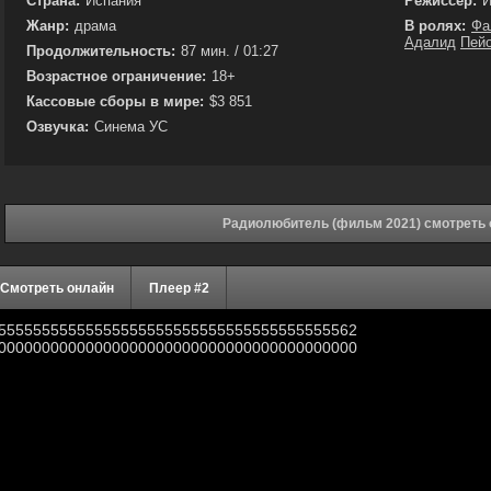
Страна:
Испания
Режиссёр:
И
Жанр:
драма
В ролях:
Фа
Адалид
Пей
Продолжительность:
87 мин. / 01:27
Возрастное ограничение:
18+
Кассовые сборы в мире:
$3 851
Озвучка:
Синема УС
Радиолюбитель (фильм 2021) смотреть 
Смотреть онлайн
Плеер #2
55555555555555555555555555555555555555562
00000000000000000000000000000000000000000