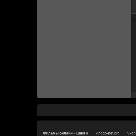
Фильмы онлайн - КиноГо
kinogo-net.org
Vkon