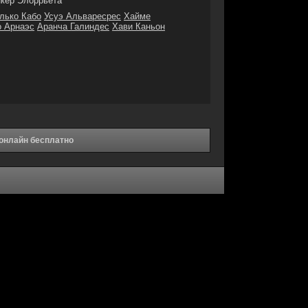
кер Элоррьета
лько Кабо
Усуэ Альваресрес
Хайме
о Арнаэс
Аранча Галиндес
Хави Каньон
онлайн бесплатно