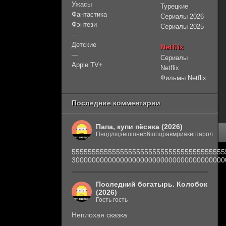
Ужасы
Турецкие
Фантастика
Сериалы 2026
Фэнтези
Сериалы 2025
—
Детские
Netflix
—
Сериалы
Apple TV+
Netflix
Фильмы Netflix
Последние комментарии
Папа, купи пёсика (2026)
Пнодлщзешшне56шгщравмриакнгпарол
55555555555555555555555555555555555555
30000000000000000000000000000000000000
Последний богатырь. Колобок
(2026)
Гость гость
Неплохая сказка