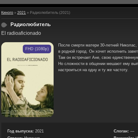
Киного
»
2021
» Радиолюбитель (2021)
Радиолюбитель
El radioaficionado
После смерти матери 30-летний Николас,
FHD (1080p)
в родной город. Он хочет исполнить завет
Там он встречает Ане, свою единственную
Но сложности в общении мешают ему выпо
настроиться на одну и ту же частоту.
Год выпуска:
2021
Слоган:
—