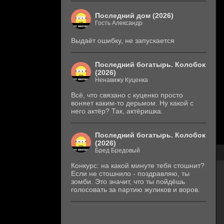
Последний дом (2026)
Гость Александр
Выдаёт ошибку, не запускается
Последний богатырь. Колобок
(2026)
Ненавижу Куценка
Всё, что связано с куценко просто
воняет каким-то дерьмом. Ну какой с
него актёр? Так, актёришка.
Последний богатырь. Колобок
(2026)
Бред Бредовый
Конкурс: на какой минуте тебя стошнит?
Если не стошнило - поздравляю, ты
зомби. Это значит, что ты пойдёшь
голосовать за партию жуликов и воров.