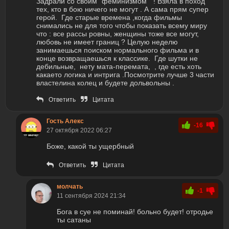
Задрали со своим "феминизмом " ! Взяла в поход
тех, кто в бою ничего не могут . А сама прям супер
герой. Где старые времена ,когда фильмы
снимались не для того чтобы показать всему миру
что : все рассы ровны, женщины тоже все могут,
любовь не имеет границ ? Целую неделю
занимаешься поиском нормального фильма и в
конце возвращаешься к классике. Где шутки не
дебильные, нету мата-перемата, , где есть хоть
какаето логика и интрига .Посмотрите лучше 3 части
властелина колец и будете дольвольны .
Ответить
Цитата
Гость Алекс
-16
27 октября 2022 06:27
Боже, какой ты ущербный
Ответить
Цитата
молчать
-1
11 сентября 2024 21:34
Бога в суе не поминай! больно будет! отродье
ты сатаны