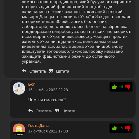
землі світового предиктора, який будучи антихристом
створить єдиний фашистський концтабір для
залишилися в живих землян - так званий золотий
мільярд.Для цього тільки на Україні Західні господарі
створили понад 30 військових біологічних
лабораторій, де створювалося біологічна зброя,яка
неодноразово випробовувалася на психічно хворих в
психлікарнях України,військовослужбовців і простих
жителях України. в даний час вони займаються
вивезенням всіх запасів зерна України,щоб знову
влаштувати голодомор,також зелібобіку наказано
захищати фашистський режим до останнього
українця.
Ответить
Цитата
Бог
+4
16 октября 2022 22:28
Чем ты вмазался?
Ответить
Цитата
Гость Дана
+5
17 октября 2022 17:08