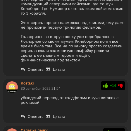
командующий северными войсками, где ее муж
Келеборн. Где Нуминор с его великим войском какие-
то 3 корабля.
Этот сериал просто насмешка над книгами, ему даже
не произойти первую трилогию фильмов.
Галадриэль во вторую эпоху уже перебралось в
Лотлориэн со своим мужем Килеборном почти все
время была там. Все не по канону просто создатели
сериала взяли знаменитую эльфийку решили
сделать ее главным героем и ещё с
фиминистическим под текстом.
Ответить
Цитата
Kostaki
+14
30 сентября 2022 21:54
ублюдский перевод от колдфильм и куча вставок с
рекламой
Ответить
Цитата
Салат на лейку