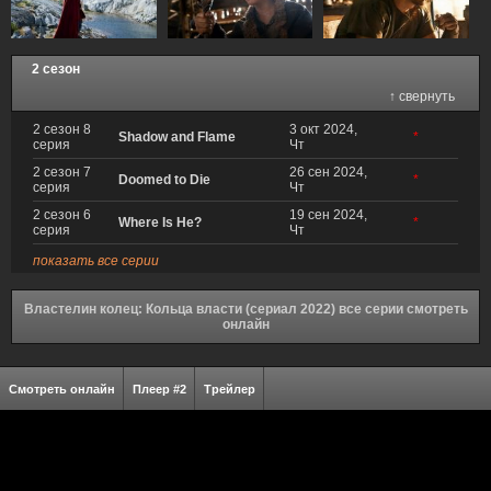
2 сезон
↑ свернуть
2 сезон 8
3 окт 2024,
Shadow and Flame
*
серия
Чт
2 сезон 7
26 сен 2024,
Doomed to Die
*
серия
Чт
2 сезон 6
19 сен 2024,
Where Is He?
*
серия
Чт
показать все серии
Властелин колец: Кольца власти (сериал 2022) все серии смотреть
онлайн
Смотреть онлайн
Плеер #2
Трейлер