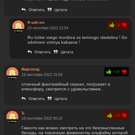
Ответить
Цитата
R-uzki orc
-3
23 сентября 2022 22:54
Ru-Uzkie vsego mordora za temnogo vlastelina ! Go
zdohnem voimya kabaeva !
Ответить
Цитата
Марсоход
+19
19 сентября 2022 15:03
отличный фантазийный сериал, погружает в
атмосферу, смотрится с удовольствием..
Ответить
Цитата
Ъ
-14
18 сентября 2022 00:15
Гавнота как можно смотреть на это безсмысленные
беседы, на токсичную феменистку ельфийку которой