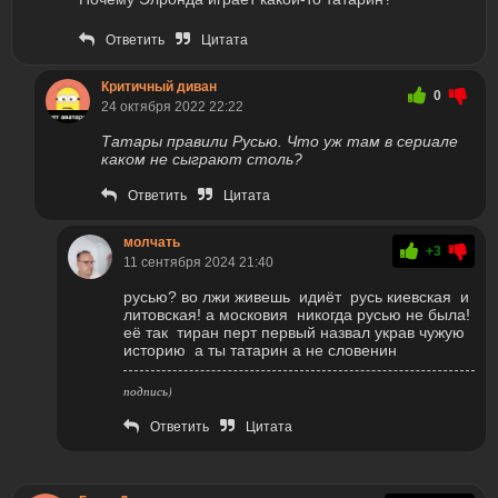
Ответить
Цитата
Критичный диван
0
24 октября 2022 22:22
Татары правили Русью. Что уж там в сериале
каком не сыграют столь?
Ответить
Цитата
молчать
+3
11 сентября 2024 21:40
русью? во лжи живешь идиёт русь киевская и
литовская! а московия никогда русью не была!
её так тиран перт первый назвал украв чужую
историю а ты татарин а не словенин
подпись)
Ответить
Цитата