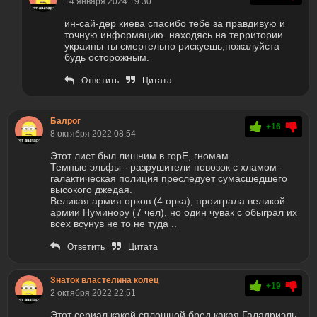
14 января 2024 19:30
ин-сай-дер киева спасибо тебе за правдивую и
точную информацию. находясь на территории
украины ты смертельно рискуешь,пожалуйста
будь осторожным.
Ответить
Цитата
Балрог
+16
8 октября 2022 08:54
Этот лист был лишним в горЕ, гномам ...
Темные эльфы - разрушители повозок с хламом -
галактическая полиция преследует сумасшедшего
высокого джедая.
Великая армия орков (4 орка), проиграла великой
армии Нуминору (7 чел), но один чувак с обыграл их
всех всунув не то не туда ..
Ответить
Цитата
Знаток властелина колец
+19
2 октября 2022 22:51
Этот сериал какой сплошной бред какая Галадриэль