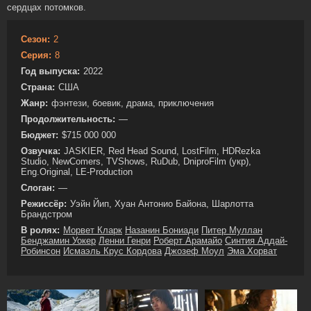
сердцах потомков.
Сезон:
2
Серия:
8
Год выпуска:
2022
Страна:
США
Жанр:
фэнтези, боевик, драма, приключения
Продолжительность:
—
Бюджет:
$715 000 000
Озвучка:
JASKIER, Red Head Sound, LostFilm, HDRezka
Studio, NewComers, TVShows, RuDub, DniproFilm (укр),
Eng.Original, LE-Production
Слоган:
—
Режиссёр:
Уэйн Йип, Хуан Антонио Байона, Шарлотта
Брандстром
В ролях:
Морвет Кларк
Назанин Бониади
Питер Муллан
Бенджамин Уокер
Ленни Генри
Роберт Арамайо
Синтия Аддай-
Робинсон
Исмаэль Крус Кордова
Джозеф Моул
Эма Хорват