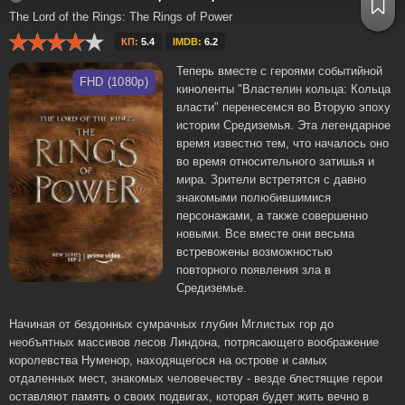
The Lord of the Rings: The Rings of Power
КП:
5.4
IMDB:
6.2
Теперь вместе с героями событийной
FHD (1080p)
киноленты "Властелин кольца: Кольца
власти" перенесемся во Вторую эпоху
истории Средиземья. Эта легендарное
время известно тем, что началось оно
во время относительного затишья и
мира. Зрители встретятся с давно
знакомыми полюбившимися
персонажами, а также совершенно
новыми. Все вместе они весьма
встревожены возможностью
повторного появления зла в
Средиземье.
Начиная от бездонных сумрачных глубин Мглистых гор до
необъятных массивов лесов Линдона, потрясающего воображение
королевства Нуменор, находящегося на острове и самых
отдаленных мест, знакомых человечеству - везде блестящие герои
оставляют память о своих подвигах, которая будет жить вечно в