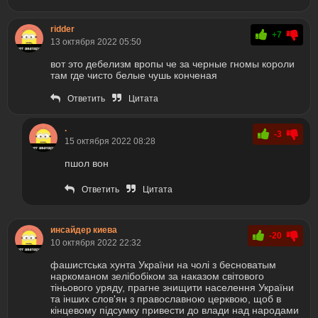
ridder
+7
13 октября 2022 05:50
вот это дебелизм вропы че за черные гномы короли
там где чисто белые чушь конченая
Ответить
Цитата
.
-3
15 октября 2022 08:28
пшол вон
Ответить
Цитата
инсайдер киева
-20
10 октября 2022 22:32
фашистська хунта України на чолі з бесноватым
наркоманом зелібобіком за наказом світового
тіньового уряду, прагне знищити населення України
та інших слов'ян з православною церквою, щоб в
кінцевому підсумку привести до влади над народами