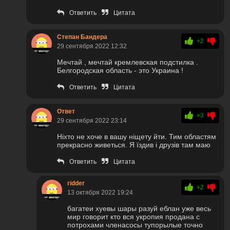
Ответить
Цитата
Степан Бандера
+2
29 сентября 2022 12:32
Мечтай , мечтай кремлевская подстилка .
Белгородская область - это Украина !
Ответить
Цитата
Ответ
+3
29 сентября 2022 23:14
Ніхто не хоче в вашу ніщету йти. Тим областям
прекрасно живеться. Я їздив і друзів там маю
Ответить
Цитата
ridder
+2
13 октября 2022 19:24
багатеи хуевы шары разуй еблан уже весь
мир говорит кто вся укропия продана с
потрохами членасосы тупорылые точно