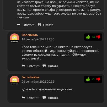
не хвотает траха, на чорных бомжей хобитов, им не
хвотает только травку покуривать и нюхать белую
пыль, на черного эльфа у которого волосы не растут,
представилафро кудрявого эльфа не это дерьмо без
смысла
Ответить
Цитата
Солониэль
+4
18 сентября 2022 19:30
Твое говенное мнение никого не интересует
расист ебанный , иди сосни хуйца и не наполняй
своими высерами коментарии . Обмудок
тупорылый .
Ответить
Цитата
Гость kaktus
+1
29 сентября 2022 20:52
дом лгбт с драконами еще хуже.
Ответить
Цитата