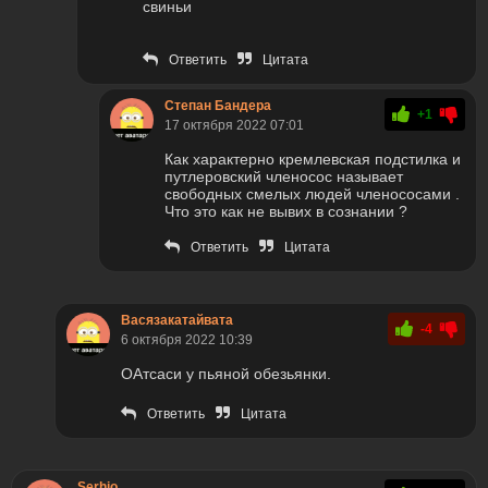
свиньи
Ответить
Цитата
Степан Бандера
+1
17 октября 2022 07:01
Как характерно кремлевская подстилка и
путлеровский членосос называет
свободных смелых людей членососами .
Что это как не вывих в сознании ?
Ответить
Цитата
Васязакатайвата
-4
6 октября 2022 10:39
ОАтсаси у пьяной обезьянки.
Ответить
Цитата
Serhio