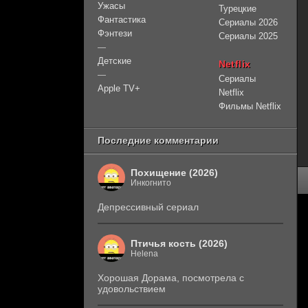
Ужасы
Турецкие
Фантастика
Сериалы 2026
Фэнтези
Сериалы 2025
—
Детские
Netflix
—
Сериалы
Apple TV+
Netflix
Фильмы Netflix
Последние комментарии
Похищение (2026)
Инкогнито
Депрессивный сериал
Птичья кость (2026)
Helena
Хорошая Дорама, посмотрела с
удовольствием