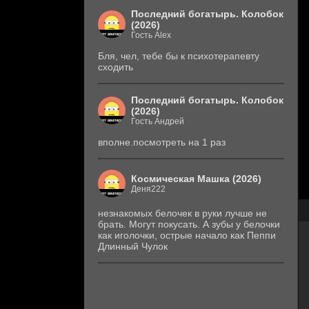
Последний богатырь. Колобок
(2026)
Гость Alex
Бля, чел, тебе бы к психотерапевту
сходить
Последний богатырь. Колобок
(2026)
Гость Андрей
вполне.посмотреть на 1 раз
Космическая Машка (2026)
Деня222
незнакомых белочек в руки лучше не
брать. Могут покусать. А зубы у белочки
как иголочки, острые начало как Пеппи
Длинный Чулок