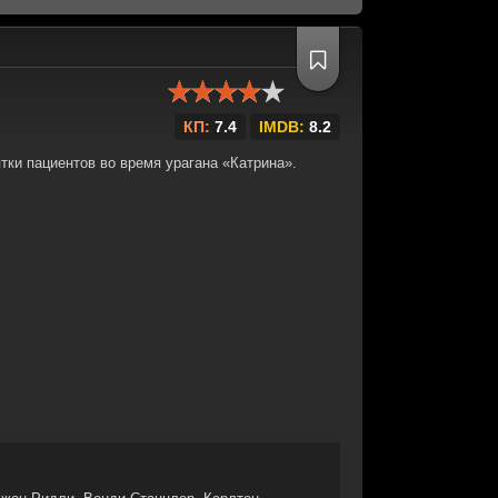
КП:
7.4
IMDB:
8.2
тки пациентов во время урагана «Катрина».