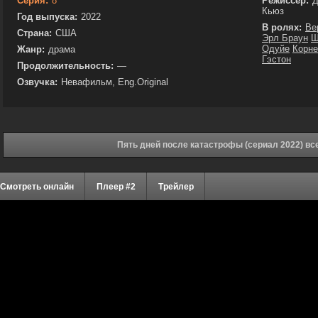
Серия:
8
Режиссёр:
Д
Кьюз
Год выпуска:
2022
В ролях:
Ве
Страна:
США
Эрл Браун
Ш
Одуйе
Корне
Жанр:
драма
Гэстон
Продолжительность:
—
Озвучка:
Невафильм, Eng.Original
Пять дней после катастрофы (сериал 2022) вс
Смотреть онлайн
Плеер #2
Трейлер