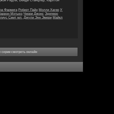
жон Ридли, Венди Станцлер, Карлтон
ра Фармига
Роберт Пайн
Молли Хагер
У.
аррон Мэтьюз
Черри Джонс
Эдеперо
лиус Смит мл.
Джули Энн Эмери
Майкл
е серии смотреть онлайн