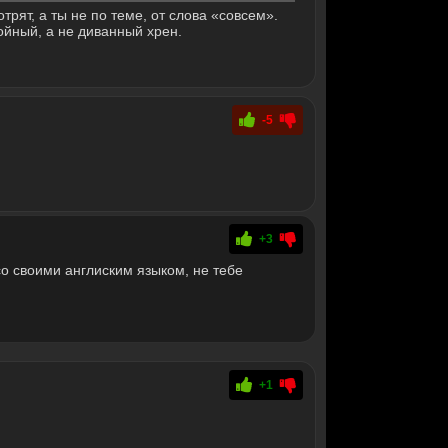
рят, а ты не по теме, от слова «совсем».
ойный, а не диванный хрен.
-5
+3
о своими англиским языком, не тебе
+1