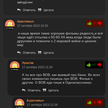
звёздочек
Ответить
Цитата
буреломыч
-7
17 октября 2023 10:33
в наше время такие хорошие фильмы редкость,и всё
чаще идёт отсылка к 50-60 ХХ века,когда люди были
дрругими и помнили о 2 мировой войне и ценили
мир
Ответить
Цитата
Лунатик
+7
17 октября 2023 11:26
А ты все про ВОВ, как вшивый про баню. Во всех
своих комментах пишешь про ВОВ. Фильм о
другом. О ВОВ иди пиши в Одноклассниках.
Ответить
Цитата
Буреломыч
-6
17 октября 2023 12:29