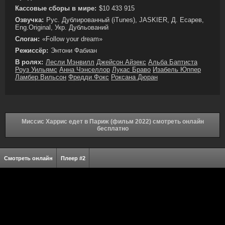
Кассовые сборы в мире:
$10 433 915
Озвучка:
Рус. Дублированный (iTunes), JASKIER, Д. Есарев,
Eng.Original, Укр. Дубльований
Слоган:
«Follow your dream»
Режиссёр:
Энтони Фабиан
В ролях:
Лесли Мэнвилл
Джейсон Айзекс
Альба Баптиста
Роуз Уильямс
Анна Чэнселлор
Лукас Браво
Изабель Юппер
Ламбер Вильсон
Фредди Фокс
Роксана Дюран
Миссис Харрис едет в Париж (фильм 2022) смотреть онлайн
бесплатно
Смотреть онлайн
Плеер #2