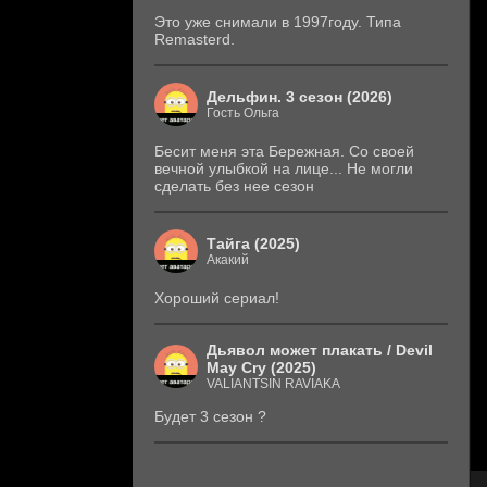
Это уже снимали в 1997году. Типа
Remasterd.
Дельфин. 3 сезон (2026)
Гость Ольга
Бесит меня эта Бережная. Со своей
вечной улыбкой на лице... Не могли
сделать без нее сезон
Тайга (2025)
Акакий
Хороший сериал!
Дьявол может плакать / Devil
May Cry (2025)
VALIANTSIN RAVIAKA
Будет 3 сезон ?