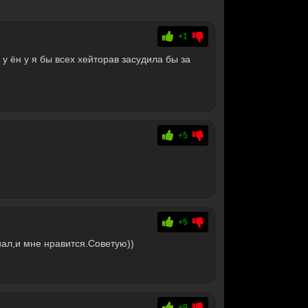
+1
 у ён у я бы всех хейторав засудила бы за
+5
+5
ал,и мне нравится.Советую))
+9