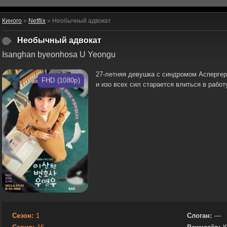
Киного
»
Netflix
» Необычный адвокат
Необычный адвокат
Isanghan byeonhosa U Yeongu
27-летняя девушка с синдромом Аспергер
FHD (1080p)
и изо всех сил старается влиться в работ
Сезон:
1
Слоган:
—