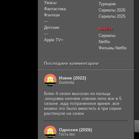
Ужасы
Турецкие
Фантастика
Сериалы 2026
Фэнтези
Сериалы 2025
—
Детские
Netflix
—
Сериалы
Apple TV+
Netflix
Фильмы Netflix
Последние комментарии
Извне (2022)
Dushnila
Блин 4 сезон высосан из пальца
,концовка ниочем совсем,типо все в 5
сезоне ,мда потраченное время ,все
можно это было вместить в три серии
растянули на сезон
Одиссея (2026)
Гость leo