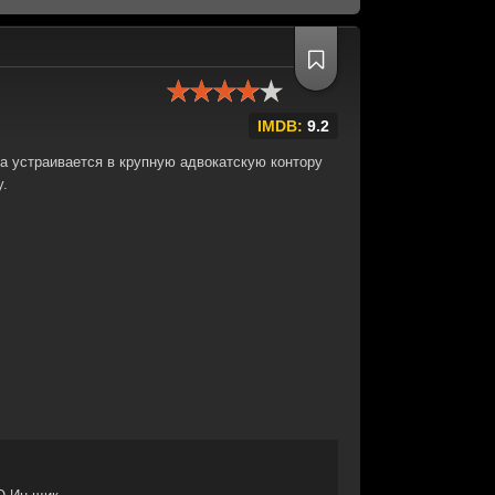
IMDB:
9.2
а устраивается в крупную адвокатскую контору
у.