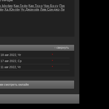
 Ин-щик
к Ын-бин
Кан Ги-ён
Кан Тхэ-о
Чон Бэ-су
Пэк
Гён
Ха Юн-гён
Чу Джон-хёк
Лим Сон-джэ
Ли
↑ свернуть
18 авг 2022, Чт
*
17 авг 2022, Ср
*
11 авг 2022, Чт
*
ии смотреть онлайн