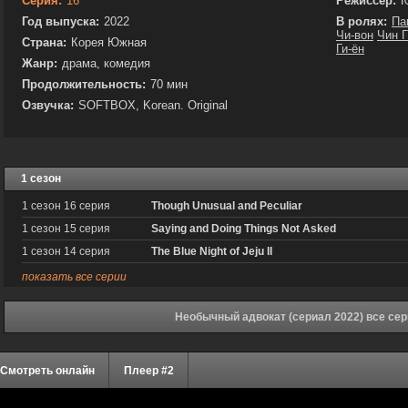
Серия:
16
Режиссёр:
Ю
Год выпуска:
2022
В ролях:
Па
Чи-вон
Чин 
Страна:
Корея Южная
Ги-ён
Жанр:
драма, комедия
Продолжительность:
70 мин
Озвучка:
SOFTBOX, Korean. Original
1 сезон
1 сезон 16 серия
Though Unusual and Peculiar
1 сезон 15 серия
Saying and Doing Things Not Asked
1 сезон 14 серия
The Blue Night of Jeju II
показать все серии
Необычный адвокат (сериал 2022) все сер
Смотреть онлайн
Плеер #2