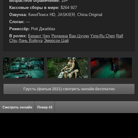
Возрастное ограничение:
18+
Кассовые сборы в мире:
$264 927
Озвучка:
КиноПоиск HD, JASKIER, China.Original
Слоган:
—
Режиссёр:
Роб Джаббаз
В ролях:
Берант Чжу
Реджина
Ван Цучян
Ying-Ru Chen
Ralf
Chiu
Лань Вэйхуа
Эмерсон Цай
Грусть (фильм 2021) смотреть онлайн бесплатно
Смотреть онлайн
Плеер #2