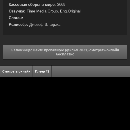
Кассовые сборы в мире:
$669
Озвучка:
Time Media Group, Eng.Original
Слоган:
—
Режиссёр:
Джозеф Владыка
Заложница: Найти пропавшую (фильм 2021) смотреть онлайн
бесплатно
Смотреть онлайн
Плеер #2