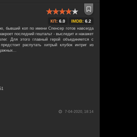
КП:
6.0
IMDB:
6.2
ю, бывший коп по имени Спенсер готов навсегда
закроет последний гештальт - выследит и накажет
ллег. Для этого главный герой объединяется с
редстоит распутать хитрый клубок интриг из
дажных...
51
7-04-2020, 18:14