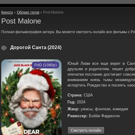
Киного
»
Облако тегов
» Post Malone
Post Malone
Полная фильмография актера. Вы можете смотреть онлайн все фильмы с Po
Дорогой Санта (2024)
Юный Лиам все еще верит в Санта
FHD (1080p)
друзьям и родителям, пишет добр
опечатки послание достигает совс
вниманием князь тьмы незамедл
испортить Рождество и посеять хаос
Страна:
США
Год:
2024
Жанр:
ужасы, фэнтези, комедия
Режиссер:
Бобби Фаррелли
Смотреть онлайн