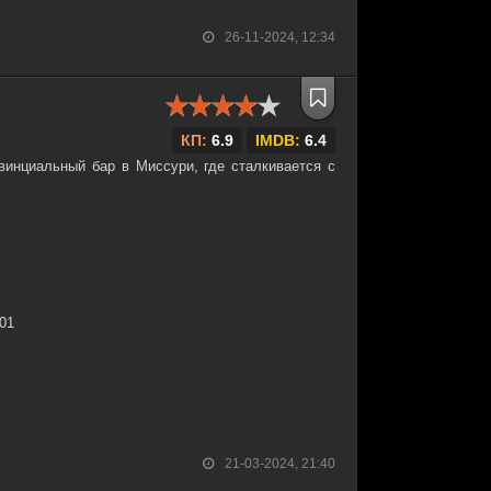
26-11-2024, 12:34
КП:
6.9
IMDB:
6.4
инциальный бар в Миссури, где сталкивается с
:01
21-03-2024, 21:40