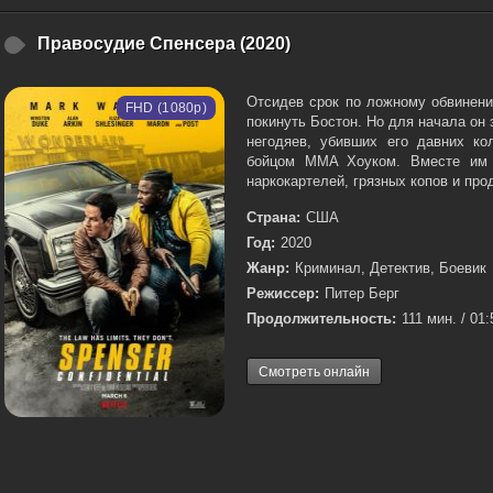
Правосудие Спенсера (2020)
Отсидев срок по ложному обвинени
FHD (1080p)
покинуть Бостон. Но для начала он 
негодяев, убивших его давних ко
бойцом MMA Хоуком. Вместе им п
наркокартелей, грязных копов и про
Страна:
США
Год:
2020
Жанр:
Криминал, Детектив, Боевик
Режиссер:
Питер Берг
Продолжительность:
111 мин. / 01:
Смотреть онлайн