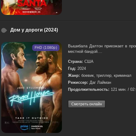
Дом у дороги (2024)
Вышибала Далтон приезжает в пров
FHD (1080p)
местной бандой....
Страна:
США
Год:
2024
Жанр:
боевик, триллер, криминал
Режиссер:
Даг Лайман
Продолжительность:
121 мин. / 02
Смотреть онлайн