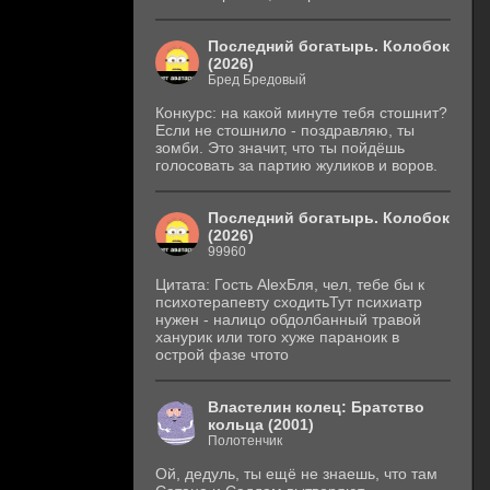
Последний богатырь. Колобок
(2026)
Бред Бредовый
Конкурс: на какой минуте тебя стошнит?
Если не стошнило - поздравляю, ты
зомби. Это значит, что ты пойдёшь
голосовать за партию жуликов и воров.
Последний богатырь. Колобок
(2026)
99960
Цитата: Гость AlexБля, чел, тебе бы к
психотерапевту сходитьТут психиатр
нужен - налицо обдолбанный травой
ханурик или того хуже параноик в
острой фазе чтото
Властелин колец: Братство
кольца (2001)
Полотенчик
Ой, дедуль, ты ещё не знаешь, что там