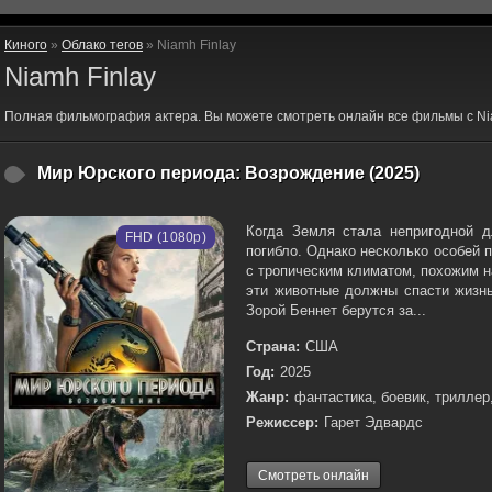
Киного
»
Облако тегов
» Niamh Finlay
Niamh Finlay
Полная фильмография актера. Вы можете смотреть онлайн все фильмы с Nia
Мир Юрского периода: Возрождение (2025)
Когда Земля стала непригодной д
FHD (1080p)
погибло. Однако несколько особей 
с тропическим климатом, похожим н
эти животные должны спасти жизнь
Зорой Беннет берутся за...
Страна:
США
Год:
2025
Жанр:
фантастика, боевик, триллер
Режиссер:
Гарет Эдвардс
Смотреть онлайн