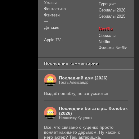
Ужасы
Турецкие
Фантастика
Сериалы 2026
Фэнтези
Сериалы 2025
—
Детские
Netflix
—
Сериалы
Apple TV+
Netflix
Фильмы Netflix
Последние комментарии
Последний дом (2026)
Гость Александр
Выдаёт ошибку, не запускается
Последний богатырь. Колобок
(2026)
Ненавижу Куценка
Всё, что связано с куценко просто
воняет каким-то дерьмом. Ну какой с
него актёр? Так, актёришка.