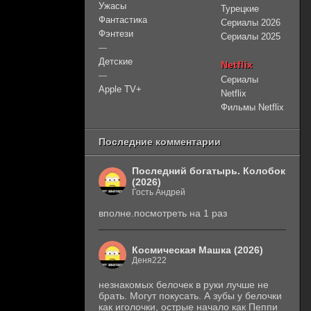
Ужасы
Турецкие
Фантастика
Сериалы 2026
Фэнтези
Сериалы 2025
—
Детские
Netflix
—
Сериалы
Apple TV+
Netflix
Фильмы Netflix
Последние комментарии
Последний богатырь. Колобок
(2026)
Гость Андрей
вполне.посмотреть на 1 раз
Космическая Машка (2026)
Деня222
незнакомых белочек в руки лучше не
брать. Могут покусать. А зубы у белочки
как иголочки, острые начало как Пеппи