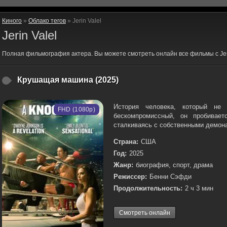
Киного
»
Облако тегов
» Jerin Valel
Jerin Valel
Полная фильмография актера. Вы можете смотреть онлайн все фильмы с Jer
Крушащая машина (2025)
История человека, который не
FHD (1080p)
бескомпромиссный, он пробивае
сталкиваясь с собственными демона
Страна:
США
Год:
2025
Жанр:
биография, спорт, драма
Режиссер:
Бенни Сэфди
Продолжительность:
2 ч 3 мин
Смотреть онлайн