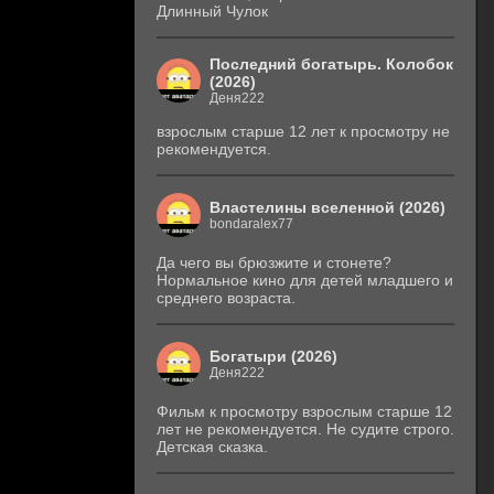
Длинный Чулок
Последний богатырь. Колобок
(2026)
Деня222
взрослым старше 12 лет к просмотру не
рекомендуется.
Властелины вселенной (2026)
bondaralex77
Да чего вы брюзжите и стонете?
Нормальное кино для детей младшего и
среднего возраста.
Богатыри (2026)
Деня222
Фильм к просмотру взрослым старше 12
лет не рекомендуется. Не судите строго.
Детская сказка.