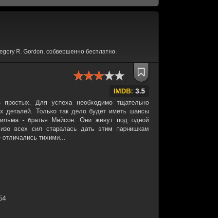
gory R. Gordon, собвершенно бесплатно.
IMDB:
3.5
з простых. Для успеха необходимо тщательно
х деталей. Только так дело будет иметь шансы
фильма - братья Мейсон. Они живут под одной
 изо всех сил старалась дать этим парнишкам
 отличались тихими...
:54