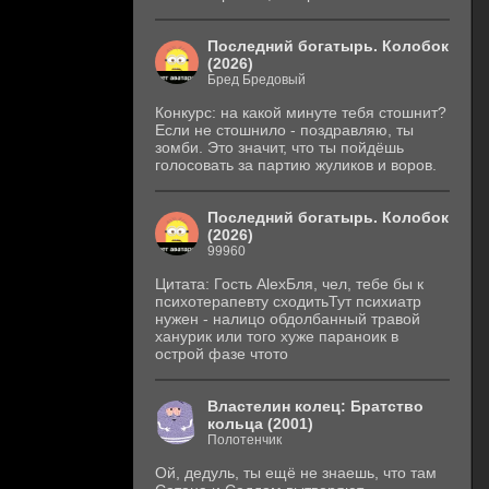
Последний богатырь. Колобок
(2026)
Бред Бредовый
Конкурс: на какой минуте тебя стошнит?
Если не стошнило - поздравляю, ты
зомби. Это значит, что ты пойдёшь
голосовать за партию жуликов и воров.
Последний богатырь. Колобок
(2026)
99960
Цитата: Гость AlexБля, чел, тебе бы к
психотерапевту сходитьТут психиатр
нужен - налицо обдолбанный травой
ханурик или того хуже параноик в
острой фазе чтото
Властелин колец: Братство
кольца (2001)
Полотенчик
Ой, дедуль, ты ещё не знаешь, что там