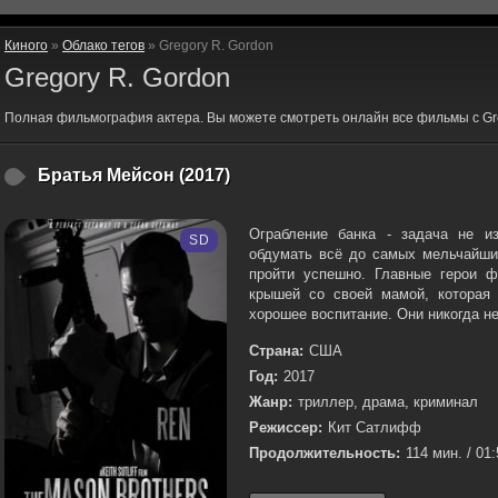
Киного
»
Облако тегов
» Gregory R. Gordon
Gregory R. Gordon
Полная фильмография актера. Вы можете смотреть онлайн все фильмы с Gre
Братья Мейсон (2017)
Ограбление банка - задача не и
SD
обдумать всё до самых мельчайши
пройти успешно. Главные герои 
крышей со своей мамой, которая
хорошее воспитание. Они никогда не
Страна:
США
Год:
2017
Жанр:
триллер, драма, криминал
Режиссер:
Кит Сатлифф
Продолжительность:
114 мин. / 01