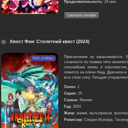
Продолжительность:
24 мин
Смотреть онлайн
Хвост Феи: Столетний квест (2024)
Приключения не заканчиваются. 
FHD (1080p)
сложности по поимке пяти величес
сильнейшие воины в королевстве,
ложится на плечи Нацу Драгнила и 
всю свою силу. Гильдия отправляетс
Сезон:
1
Серия:
25
Страна:
Япония
Год:
2024
Жанр:
аниме, мультфильм, фэнтези
Режиссер:
Синдзи Исихира, Тосино