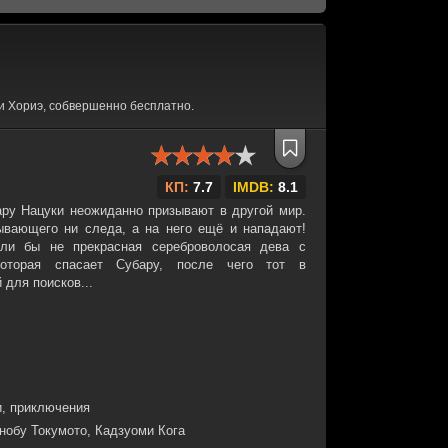
и Хориэ, собвершенно бесплатно.
КП:
7.7
IMDB:
8.1
ару Нацуки неожиданно призывают в другой мир.
зывающего ни следа, а на него ещё и нападают!
ли бы не прекрасная сереброволосая дева с
которая спасает Субару, после чего тот в
 для поисков...
, приключения
нобу Токумото, Кадзуоми Кога