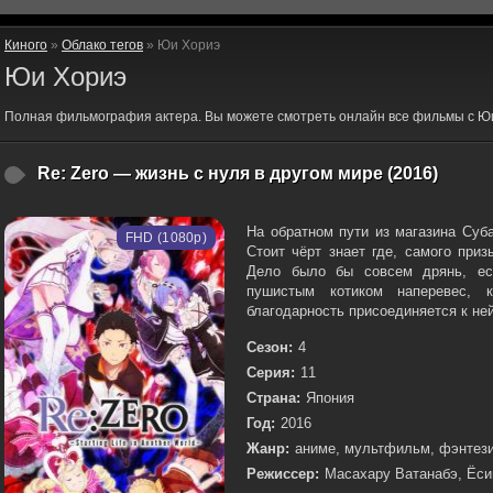
Киного
»
Облако тегов
» Юи Хориэ
Юи Хориэ
Полная фильмография актера. Вы можете смотреть онлайн все фильмы с Ю
Re: Zero — жизнь с нуля в другом мире (2016)
На обратном пути из магазина Суб
FHD (1080p)
Стоит чёрт знает где, самого при
Дело было бы совсем дрянь, ес
пушистым котиком наперевес, 
благодарность присоединяется к ней
Сезон:
4
Серия:
11
Страна:
Япония
Год:
2016
Жанр:
аниме, мультфильм, фэнтези
Режиссер:
Масахару Ватанабэ, Ёси