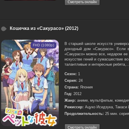
Смотреть онлайн
Кошечка из «Сакурасо» (2012)
В старшей школе искусств универс
FHD (1080p)
доходный дом «Сакурасо». Если в
«Сакурасо» можно все, недаром ее
искусстве гений и сумасшествие все
талантливые и интересные ребята,..
Сезон:
1
Серия:
24
Страна:
Япония
Год:
2012
Жанр:
аниме, мультфильм, комедия
Режиссер:
Ацуко Исидзука, Такаси 
Продолжительность:
25 мин. серия
Смотреть онлайн