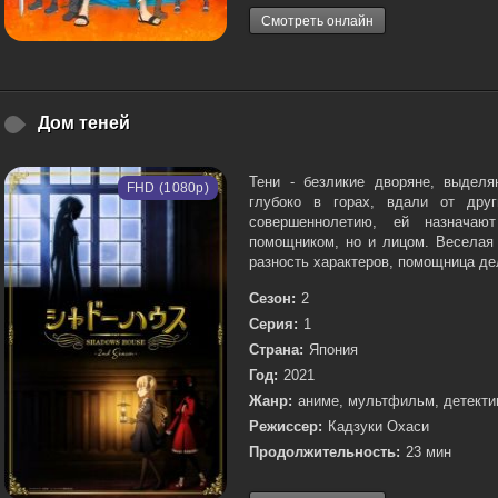
Смотреть онлайн
Дом теней
Тени - безликие дворяне, выдел
FHD (1080p)
глубоко в горах, вдали от дру
совершеннолетию, ей назначаю
помощником, но и лицом. Веселая 
разность характеров, помощница дел
Сезон:
2
Серия:
1
Страна:
Япония
Год:
2021
Жанр:
аниме, мультфильм, детекти
Режиссер:
Кадзуки Охаси
Продолжительность:
23 мин