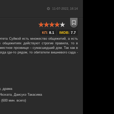
11-07-2022, 16:14
КП:
8.1
IMDB:
7.7
итета Суймэй есть множество общежитий, а есть
 общежитиях действуют строгие правила, то в
 местное прозвище – сумасшедший дом. Так как в
гда где-то рядом, то обитатели вишневого сада -
.
, драма
Икэхата, Даисукэ Такасима
 (600 мин. всего)