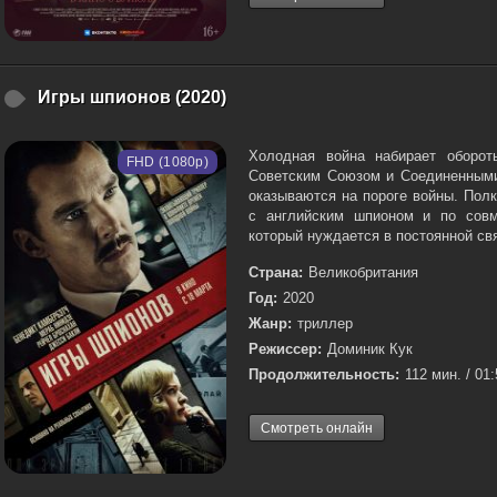
Игры шпионов (2020)
Холодная война набирает оборот
FHD (1080p)
Советским Союзом и Соединенными
оказываются на пороге войны. Пол
с английским шпионом и по совм
который нуждается в постоянной свя
Страна:
Великобритания
Год:
2020
Жанр:
триллер
Режиссер:
Доминик Кук
Продолжительность:
112 мин. / 01
Смотреть онлайн