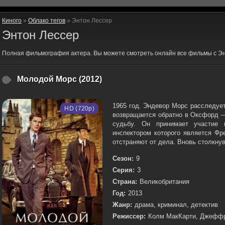
Киного
»
Облако тегов
» Энтон Лессер
Энтон Лессер
Полная фильмография актера. Вы можете смотреть онлайн все фильмы с Эн
Молодой Морс (2012)
1965 год. Эндевор Морс расследуе
HD (720p)
возвращается обратно в Оксфорд —
судьбу. Он принимает участие 
инспектором которого является Фр
отстраняют от дела. Вновь столкнув
Сезон:
9
Серия:
3
Страна:
Великобритания
Год:
2013
Жанр:
драма, криминал, детектив
Режиссер:
Колм МакКарти, Джеффр