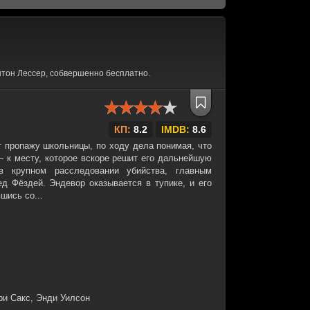
тон Лессер, собвершенно бесплатно.
КП:
8.2
IMDB:
8.6
т пропажу школьницы, по ходу дела понимая, что
 к месту, которое вскоре решит его дальнейшую
в крупном расследовании убийства, главным
ед Фёздей. Эндевор оказывается в тупике, и его
шись со...
и Сакс, Энди Уилсон