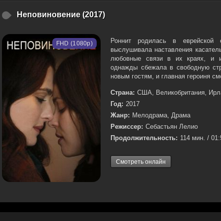
Неповиновение (2017)
Роннит родилась в еврейской 
FHD (1080p)
выслушивала наставления касател
любовные связи в их краях, и и
однажды сбежала в свободную стр
новым гостям, и главная героиня см
Страна:
США, Великобритания, Ирл
Год:
2017
Жанр:
Мелодрама, Драма
Режиссер:
Себастьян Лелио
Продолжительность:
114 мин. / 01
Смотреть онлайн