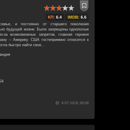
КП:
6.4
IMDB:
6.6
семье, и постоянно от старшего поколения
ьно будущей жизни. Были запрещены однополые
з-за всевозможных запретов, главная героиня
ану – Америку. США гостеприимно относится к
огла быстро найти свое...
андия
:54
6-07-2018, 00:08