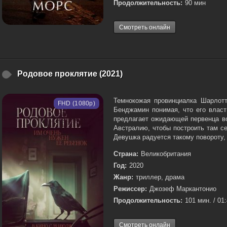
Продолжительность:
90 мин
Смотреть онлайн
Родовое проклятие (2021)
Темнокожая провинциалка Шарлотт
FHD (1080p)
Бенджамин понимая, что его власт
предлагает ожидающей первенца во
Австралию, чтобы построить там с
Девушка радуется такому повороту, 
Страна:
Великобритания
Год:
2020
Жанр:
триллер, драма
Режиссер:
Джозеф Маркантонио
Продолжительность:
101 мин. / 01
Смотреть онлайн