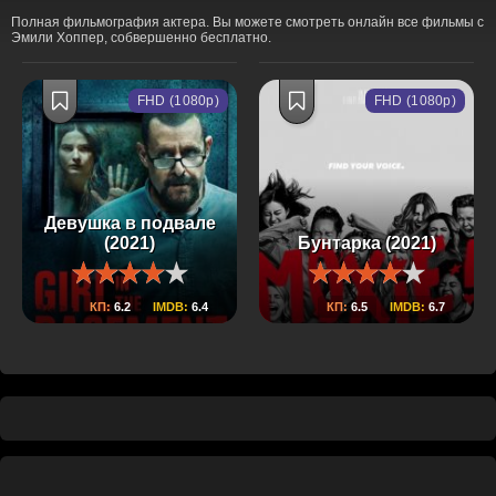
Полная фильмография актера. Вы можете смотреть онлайн все фильмы с
Эмили Хоппер, собвершенно бесплатно.
FHD (1080p)
FHD (1080p)
Девушка в подвале
(2021)
Бунтарка (2021)
КП:
6.2
IMDB:
6.4
КП:
6.5
IMDB:
6.7