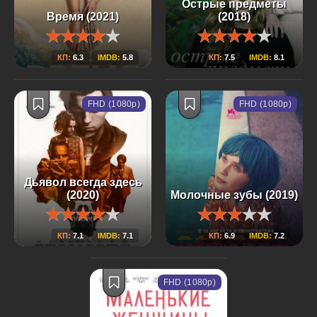
Острые предметы
Время (2021)
(2018)
КП:
6.3
IMDB:
5.8
КП:
7.5
IMDB:
8.1
FHD (1080p)
FHD (1080p)
Дьявол всегда здесь
(2020)
Молочные зубы (2019)
КП:
7.1
IMDB:
7.1
КП:
6.9
IMDB:
7.2
FHD (1080p)