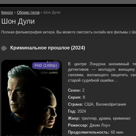
Киного
»
Облако тегов
» Шон Дули
Шон Дули
Полная фильмография актера. Вы можете смотреть онлайн все фильмы с Шо
Криминальное прошлое (2024)
В центре Лондона анонимный те
FHD (1080p)
детективов — молодую женщину 
связями, желающего защитить св
старой судебной ошибки....
Сезон:
2
Серия:
8
Страна:
США, Великобритания
Год:
2024
Жанр:
триллер, драма, криминал
Режиссер:
Джим Лоуч
Продолжительность:
60 мин