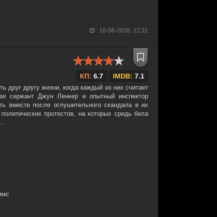
10-06-2026, 12:31
КП:
6.7
IMDB:
7.1
ь друг другу жизни, когда каждый из них считает
дая сержант Джун Ленкер и опытный инспектор
ть вместе после оглушительного скандала в их
 политических протестов, на которых средь бела
..
ямс