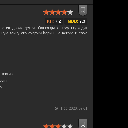
КП:
7.2
IMDB:
7.3
отец двоих детей. Однажды к нему подходит
шную тайну его супруги Коринн, а вскоре и сама
етектив
Quinn
о
1-12-2020, 08:01