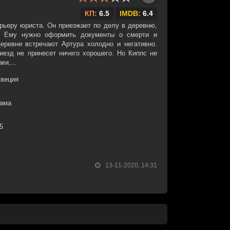
КП:
6.5
IMDB:
6.4
рьеру юриста. Он приезжает по делу в деревню,
. Ему нужно оформить документы о смерти и
еревни встречают Артура холодно и негативно.
риезд не принесет ничего хорошего. Но Киппс не
ки,...
Швеция
рама
35
13-11-2020, 14:31