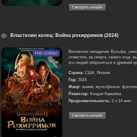
Смотреть онлайн
Властелин колец: Война рохирримов (2024)
Внезапное нападение Вульфа, умно
FHD (1080p)
отомстить за смерть своего отца, 
его людей обороняться в древней кр
Страна:
США, Япония
Год:
2024
Жанр:
аниме, мультфильм, фэнтези
Режиссер:
Кэндзи Камияма
Продолжительность:
2 ч 14 мин
Смотреть онлайн