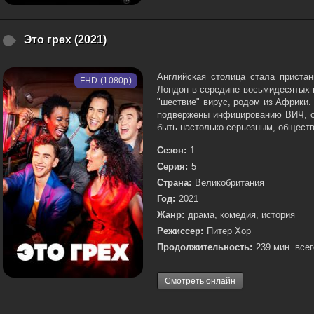
Это грех (2021)
Английская столица стала приста
FHD (1080p)
Лондон в середине восьмидесятых г
"шествие" вирус, родом из Африки
подвержены инфицированию ВИЧ, од
быть настолько серьезным, обществ
Сезон:
1
Серия:
5
Страна:
Великобритания
Год:
2021
Жанр:
драма, комедия, история
Режиссер:
Питер Хор
Продолжительность:
239 мин. всег
Смотреть онлайн