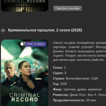
Смотреть онлайн
Криминальное прошлое. 2 сезон (2026)
Смогут ли двое полицейских доверит
FHD (1080p)
партнера главной угрозой? Моло
Дэниел Хегарти вынуждены работа
отделе. Лондон захлестнула волна
дня происходит жестокое убийство..
Сезон:
2
Серия:
8
Страна:
Великобритания, США
Год:
2026
Жанр:
триллер, драма, криминал
Режиссер:
Джим Лоуч, Бен А. Уиль
Продолжительность:
50 мин