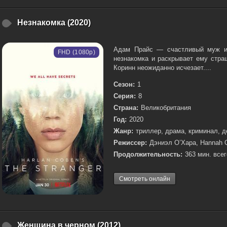
Незнакомка (2020)
Адам Прайс — счастливый муж и 
FHD (1080p)
незнакомка и раскрывает ему стра
Коринн неожиданно исчезает....
Сезон:
1
Серия:
8
Страна:
Великобритания
Год:
2020
Жанр:
триллер, драма, криминал, д
Режиссер:
Дэниэл О’Хара, Hannah 
Продолжительность:
363 мин. всег
Смотреть онлайн
Женщина в черном (2012)