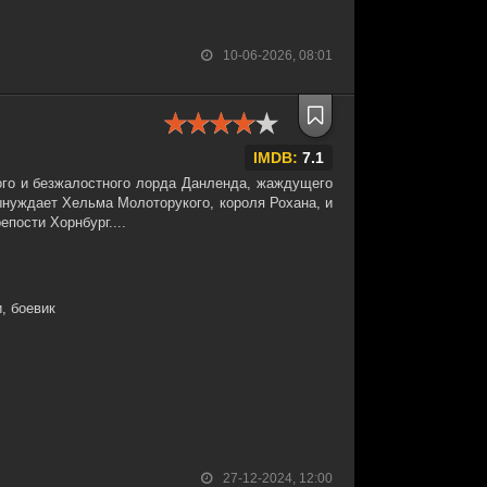
10-06-2026, 08:01
IMDB:
7.1
го и безжалостного лорда Данленда, жаждущего
вынуждает Хельма Молоторукого, короля Рохана, и
епости Хорнбург....
, боевик
27-12-2024, 12:00