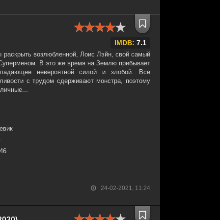
IMDB:
7.1
ы раскрыть возлюбленной, Лоис Лэйн, свой самый
 Суперменом. В это же время на Землю прибывает
ладающее невероятной силой и злобой. Все
дливости с трудом сдерживают монстра, поэтому
личные...
евик
ю
:46
24-02-2021, 11:24
2020)