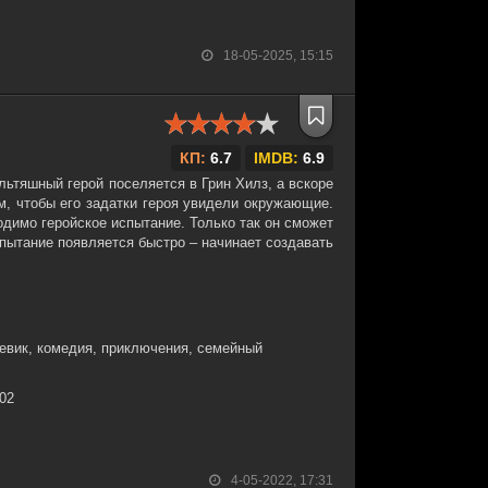
18-05-2025, 15:15
КП:
6.7
IMDB:
6.9
ьтяшный герой поселяется в Грин Хилз, а вскоре
ом, чтобы его задатки героя увидели окружающие.
одимо геройское испытание. Только так он сможет
спытание появляется быстро – начинает создавать
евик, комедия, приключения, семейный
:02
4-05-2022, 17:31