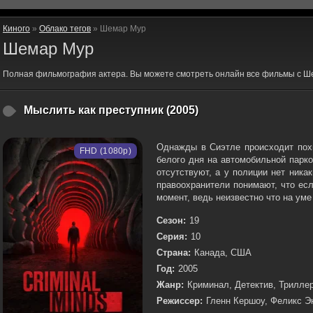
Киного
»
Облако тегов
» Шемар Мур
Шемар Мур
Полная фильмография актера. Вы можете смотреть онлайн все фильмы с Ш
Мыслить как преступник (2005)
Однажды в Сиэтле происходит пох
FHD (1080p)
белого дня на автомобильной парк
отсутствуют, а у полиции нет ника
правоохранители понимают, что ес
момент, ведь неизвестно что на уме 
Сезон:
19
Серия:
10
Страна:
Канада, США
Год:
2005
Жанр:
Криминал, Детектив, Трилле
Режиссер:
Гленн Кершоу, Феликс Э