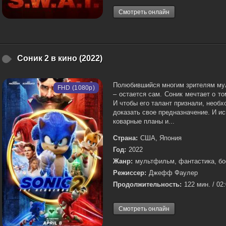
Смотреть онлайн
Соник 2 в кино (2022)
Полюбившийся многим зрителям мул
FHD (1080p)
– остается сам. Соник мечтает о т
И чтобы его талант признали, необх
доказать свое предназначение. И и
коварные планы и...
Страна:
США, Япония
Год:
2022
Жанр:
мультфильм, фантастика, бо
Режиссер:
Джефф Фаулер
Продолжительность:
122 мин. / 02
Смотреть онлайн