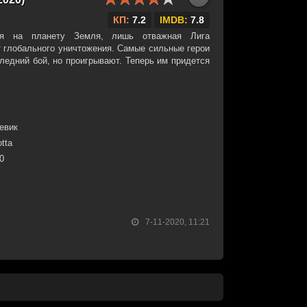
КП:
7.2
IMDB:
7.8
тся на планету Земля, лишь отважная Лига
т глобального уничтожения. Самые сильные герои
ледний бой, но проигрывают. Теперь им придется
евик
tta
30
7-11-2020, 11:21