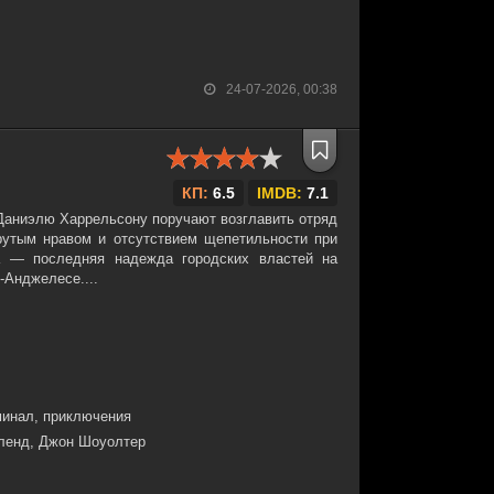
24-07-2026, 00:38
КП:
6.5
IMDB:
7.1
 Даниэлю Харрельсону поручают возглавить отряд
утым нравом и отсутствием щепетильности при
а — последняя надежда городских властей на
-Анджелесе....
минал, приключения
ленд, Джон Шоуолтер