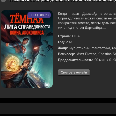
Когда тиран Дарксайд вторгае
FHD (1080p)
Справедливости может спасти её о
собираются вместе, чтобы дать пос
жить под гнетом Дарксайда....
Страна:
США
Год:
2020
Жанр:
мультфильм, фантастика, бо
Режиссер:
Мэтт Питерс, Christina So
Продолжительность:
90 мин. / 01:
Смотреть онлайн