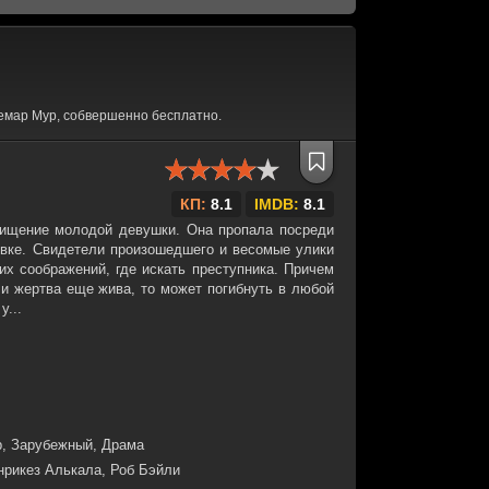
емар Мур, собвершенно бесплатно.
КП:
8.1
IMDB:
8.1
ищение молодой девушки. Она пропала посреди
овке. Свидетели произошедшего и весомые улики
ких соображений, где искать преступника. Причем
ли жертва еще жива, то может погибнуть в любой
у...
р, Зарубежный, Драма
нрикез Алькала, Роб Бэйли