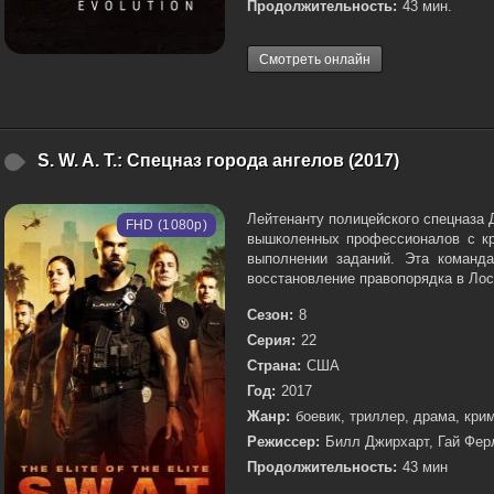
Продолжительность:
43 мин.
Смотреть онлайн
S. W. A. T.: Спецназ города ангелов (2017)
Лейтенанту полицейского спецназа
FHD (1080p)
вышколенных профессионалов с кр
выполнении заданий. Эта команд
восстановление правопорядка в Лос
Сезон:
8
Серия:
22
Страна:
США
Год:
2017
Жанр:
боевик, триллер, драма, кри
Режиссер:
Билл Джирхарт, Гай Фер
Продолжительность:
43 мин