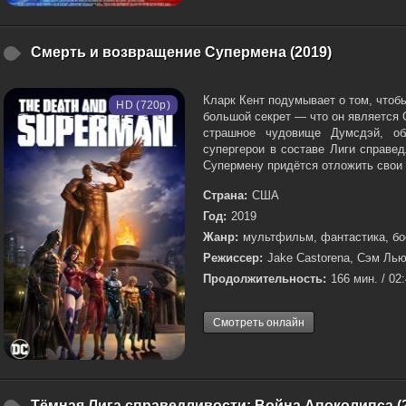
Смерть и возвращение Супермена (2019)
Кларк Кент подумывает о том, чтоб
HD (720p)
большой секрет — что он является
страшное чудовище Думсдэй, об
супергерои в составе Лиги справе
Супермену придётся отложить свои 
Страна:
США
Год:
2019
Жанр:
мультфильм, фантастика, бо
Режиссер:
Jake Castorena, Сэм Ль
Продолжительность:
166 мин. / 02
Смотреть онлайн
Тёмная Лига справедливости: Война Апоколипса (