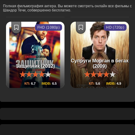
Полная фильмография актера. Вы можете смотреть онлайн все фильмы с
Шандор Течи, собвершенно бесплатно.
FHD (1080p)
HD (720p)
Супруги Морган в бегах
Защитник (2012)
(2009)
КП:
6.7
IMDB:
6.5
КП:
5.6
IMDB:
4.9