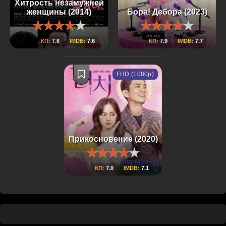
Хитрость незамужней
женщины (2014)
Бора! Дебора (2023)
КП:
7.6
IMDB:
7.6
КП:
7.9
IMDB:
7.7
FHD (1080p)
Прикосновение (2020)
КП:
7.0
IMDB:
7.1