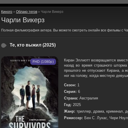
Киного
»
Облако тегов
» Чарли Викерз
Чарли Викерз
Полная фильмография актера. Вы можете смотреть онлайн все фильмы с Ча
Те, кто выжил (2025)
Киран Эллиотт возвращается вместе
FHD (1080p)
назад во время страшного шторма 
прошлого не отпускают Кирана, а 
ног на голову, когда местную девушк
Сезон:
1
Серия:
6
Страна:
Австралия
Год:
2025
Жанр:
триллер, драма, криминал, д
Режиссер:
Бен С. Лукас, Чери Ноу