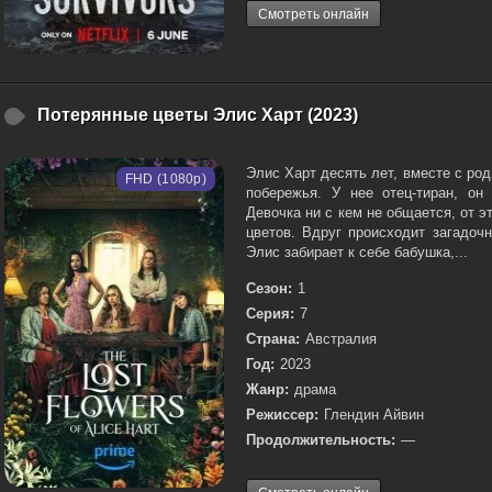
Смотреть онлайн
Потерянные цветы Элис Харт (2023)
Элис Харт десять лет, вместе с ро
FHD (1080p)
побережья. У нее отец-тиран, он
Девочка ни с кем не общается, от эт
цветов. Вдруг происходит загадоч
Элис забирает к себе бабушка,...
Сезон:
1
Серия:
7
Страна:
Австралия
Год:
2023
Жанр:
драма
Режиссер:
Глендин Айвин
Продолжительность:
—