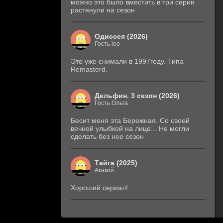
можно это было вместить в три серии
растянули на сезон
Одиссея (2026)
Гость leo
Это уже снимали в 1997году. Типа
Remasterd.
Дельфин. 3 сезон (2026)
Гость Ольга
Бесит меня эта Бережная. Со своей
вечной улыбкой на лице... Не могли
сделать без нее сезон
Тайга (2025)
Акакий
Хороший сериал!