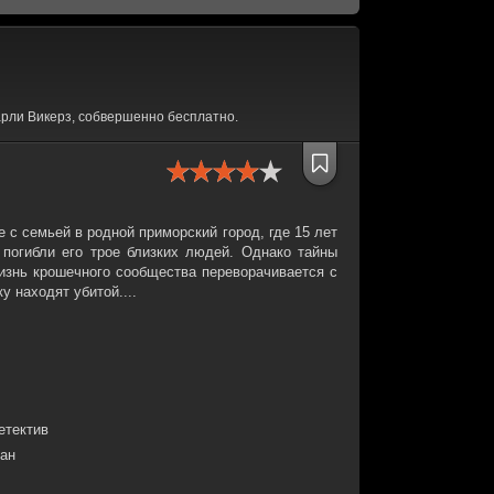
рли Викерз, собвершенно бесплатно.
 с семьей в родной приморский город, где 15 лет
погибли его трое близких людей. Однако тайны
жизнь крошечного сообщества переворачивается с
у находят убитой....
етектив
лан