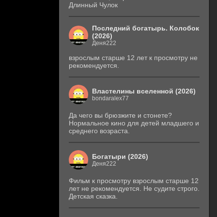
Длинный Чулок
Последний богатырь. Колобок
(2026)
Деня222
взрослым старше 12 лет к просмотру не
рекомендуется.
Властелины вселенной (2026)
bondaralex77
Да чего вы брюзжите и стонете?
Нормальное кино для детей младшего и
среднего возраста.
Богатыри (2026)
Деня222
Фильм к просмотру взрослым старше 12
лет не рекомендуется. Не судите строго.
Детская сказка.