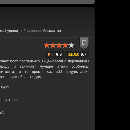
ума Куреши, собвершенно бесплатно.
КП:
6.6
IMDB:
6.7
учает пост последнего вице-короля с поручением
ароду и занимает лучшие этажи особняка,
вителям, в то время как 500 индуистских,
ся в нижней части дома....
веция
я, история
:46