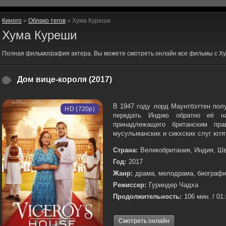
Киного
»
Облако тегов
» Хума Куреши
Хума Куреши
Полная фильмография актера. Вы можете смотреть онлайн все фильмы с Х
Дом вице-короля (2017)
В 1947 году лорд Маунтбэттен пол
HD (720p)
передать Индию обратно её н
принадлежащего британским пра
мусульманских и сикхских слуг ютят
Страна:
Великобритания, Индия, Ш
Год:
2017
Жанр:
драма, мелодрама, биографи
Режиссер:
Гуриндер Чадха
Продолжительность:
106 мин. / 01
Смотреть онлайн