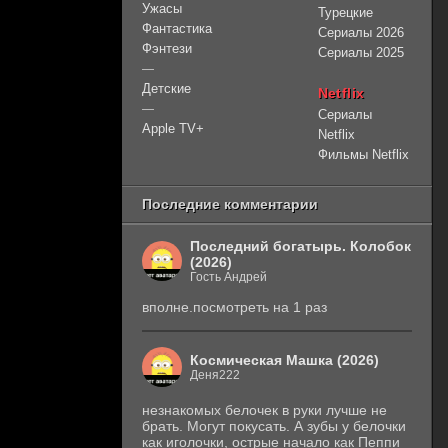
Ужасы
Турецкие
Фантастика
Сериалы 2026
Фэнтези
Сериалы 2025
—
Детские
Netflix
—
Сериалы
Apple TV+
Netflix
Фильмы Netflix
Последние комментарии
Последний богатырь. Колобок
(2026)
Гость Андрей
вполне.посмотреть на 1 раз
Космическая Машка (2026)
Деня222
незнакомых белочек в руки лучше не
брать. Могут покусать. А зубы у белочки
как иголочки, острые начало как Пеппи