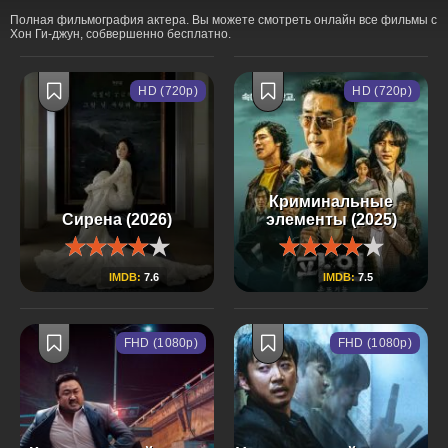
Полная фильмография актера. Вы можете смотреть онлайн все фильмы с
Хон Ги-джун, собвершенно бесплатно.
HD (720p)
HD (720p)
Криминальные
Сирена (2026)
элементы (2025)
IMDB:
7.6
IMDB:
7.5
FHD (1080p)
FHD (1080p)