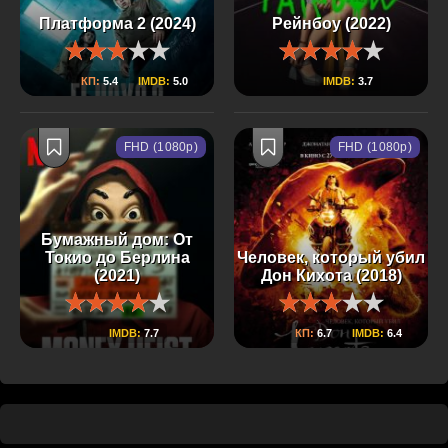
Платформа 2 (2024)
Рейнбоу (2022)
КП:
5.4
IMDB:
5.0
IMDB:
3.7
FHD (1080p)
FHD (1080p)
Бумажный дом: От
Токио до Берлина
Человек, который убил
(2021)
Дон Кихота (2018)
IMDB:
7.7
КП:
6.7
IMDB:
6.4