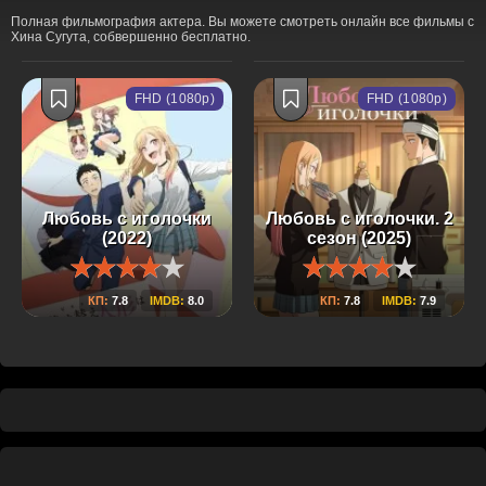
Полная фильмография актера. Вы можете смотреть онлайн все фильмы с
Хина Сугута, собвершенно бесплатно.
FHD (1080p)
FHD (1080p)
Любовь с иголочки
Любовь с иголочки. 2
(2022)
сезон (2025)
КП:
7.8
IMDB:
8.0
КП:
7.8
IMDB:
7.9