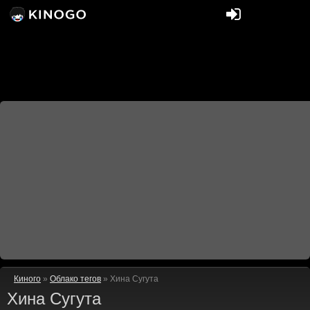
Киного
»
Облако тегов
» Хина Сугута
Хина Сугута