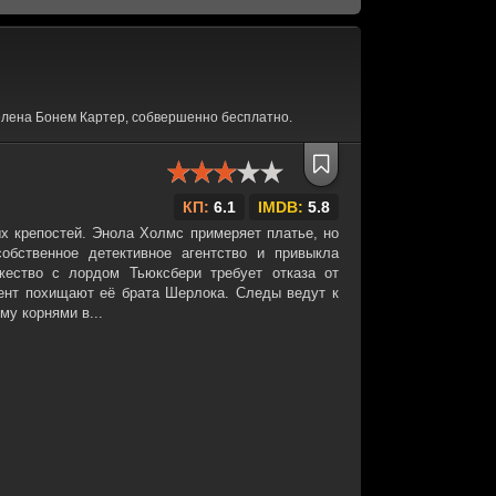
елена Бонем Картер, собвершенно бесплатно.
КП:
6.1
IMDB:
5.8
х крепостей. Энола Холмс примеряет платье, но
обственное детективное агентство и привыкла
жество с лордом Тьюксбери требует отказа от
ент похищают её брата Шерлока. Следы ведут к
у корнями в...