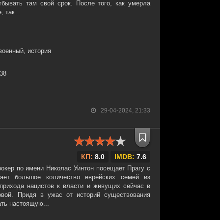
бывать там свой срок. После того, как умерла
 так...
военный, история
:38
29-04-2024, 21:33
КП:
8.0
IMDB:
7.6
рокер по имени Николас Уинтон посещает Прагу с
ает большое количество еврейских семей из
прихода нацистов к власти и живущих сейчас в
овой. Придя в ужас от историй существования
ать настоящую...