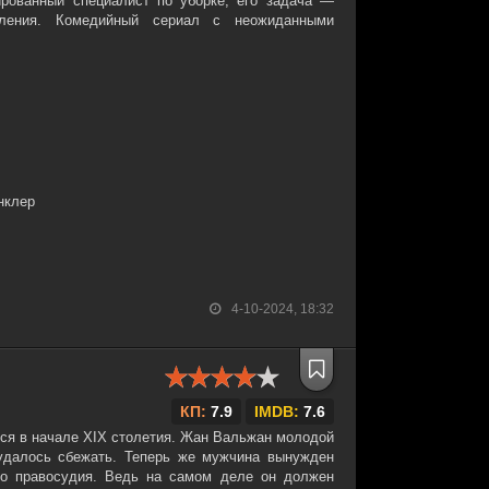
рованный специалист по уборке, его задача —
ления. Комедийный сериал с неожиданными
нклер
4-10-2024, 18:32
КП:
7.9
IMDB:
7.6
ься в начале XIX столетия. Жан Вальжан молодой
 удалось сбежать. Теперь же мужчина вынужден
го правосудия. Ведь на самом деле он должен