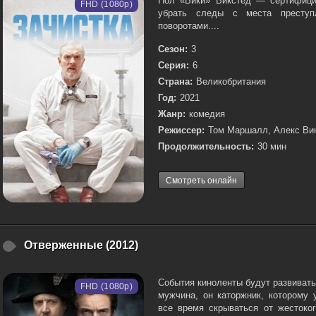
Пол «Вики» Викстед — сертифици
FHD (1080p)
убрать следы с места преступ
поворотами....
Сезон:
3
Серия:
6
Страна:
Великобритания
Год:
2021
Жанр:
комедия
Режиссер:
Том Маршалл, Алекс Ви
Продолжительность:
30 мин
Смотреть онлайн
Отверженные (2012)
События киноленты будут развиват
FHD (1080p)
мужчина, он каторжник, которому
все время скрываться от жестоко