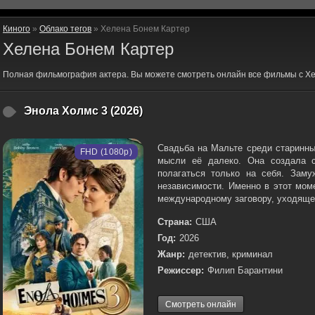
Киного
»
Облако тегов
» Хелена Бонем Картер
Хелена Бонем Картер
Полная фильмография актера. Вы можете смотреть онлайн все фильмы с Х
Энола Холмс 3 (2026)
Свадьба на Мальте среди старинны
FHD (1080p)
мысли её далеко. Она создала с
полагаться только на себя. Заму
независимости. Именно в этот мом
международному заговору, уходящем
Страна:
США
Год:
2026
Жанр:
детектив, криминал
Режиссер:
Филип Барантини
Смотреть онлайн