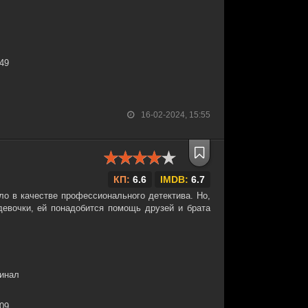
:49
16-02-2024, 15:55
КП:
6.6
IMDB:
6.7
ло в качестве профессионального детектива. Но,
девочки, ей понадобится помощь друзей и брата
минал
:09