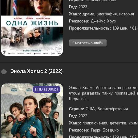
Год:
2023
Жанр:
драма, биография, история
Режиссер:
Джеймс Хоуз
Продолжительность:
109 мин. / 01
Смотреть онлайн
Энола Холмс 2 (2022)
Энола Холмс берется за первое де
FHD (1080p)
чтобы разгадать тайну пропавшей 
Шерлока....
Страна:
США, Великобритания
Год:
2022
Жанр:
приключения, детектив, кри
Режиссер:
Гарри Брэдбир
Продолжительность:
129 мин. / 02