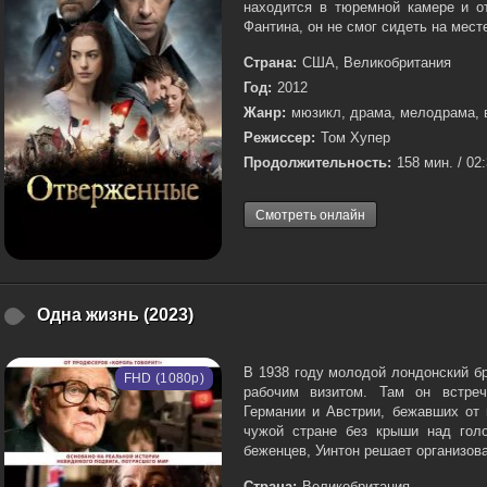
находится в тюремной камере и от
Фантина, он не смог сидеть на месте,
Страна:
США, Великобритания
Год:
2012
Жанр:
мюзикл, драма, мелодрама, 
Режиссер:
Том Хупер
Продолжительность:
158 мин. / 02
Смотреть онлайн
Одна жизнь (2023)
В 1938 году молодой лондонский б
FHD (1080p)
рабочим визитом. Там он встреч
Германии и Австрии, бежавших от 
чужой стране без крыши над гол
беженцев, Уинтон решает организов
Страна:
Великобритания