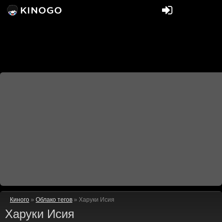
Киного
»
Облако тегов
» Харуки Исия
Харуки Исия