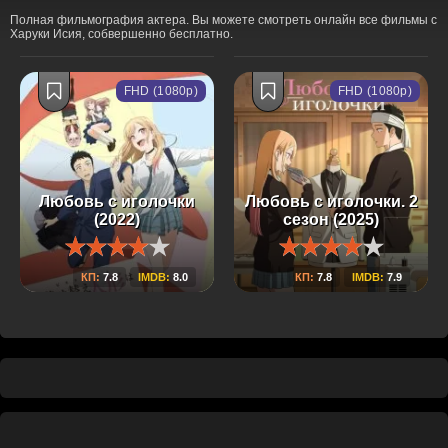
Полная фильмография актера. Вы можете смотреть онлайн все фильмы с
Харуки Исия, собвершенно бесплатно.
FHD (1080p)
FHD (1080p)
Любовь с иголочки
Любовь с иголочки. 2
(2022)
сезон (2025)
КП:
7.8
IMDB:
8.0
КП:
7.8
IMDB:
7.9