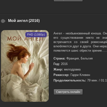
Мой ангел (2016)
Ангел - необыкновенный юноша. Он
FHD (1080p)
его существовании никто не зн
встречается со своей ровесниц
влюбляются друг в друга. Они нера
появляется шанс обрести зрение.....
Страна:
Франция, Бельгия
Год:
2016
Жанр:
мелодрама
Режиссер:
Гарри Клевен
Продолжительность:
79 мин. / 01:
Смотреть онлайн