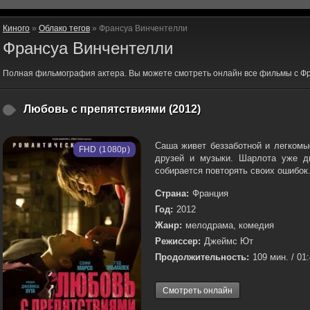
Киного
»
Облако тегов
» Франсуа Винчентелли
Франсуа Винчентелли
Полная фильмография актера. Вы можете смотреть онлайн все фильмы с Ф
Любовь с препятствиями (2012)
Саша живет беззаботной и легкомы
FHD (1080p)
друзей и музыки. Шарлота уже д
собирается повторять своих ошибок.
Страна:
Франция
Год:
2012
Жанр:
мелодрама, комедия
Режиссер:
Джеймс Ют
Продолжительность:
109 мин. / 01
Смотреть онлайн