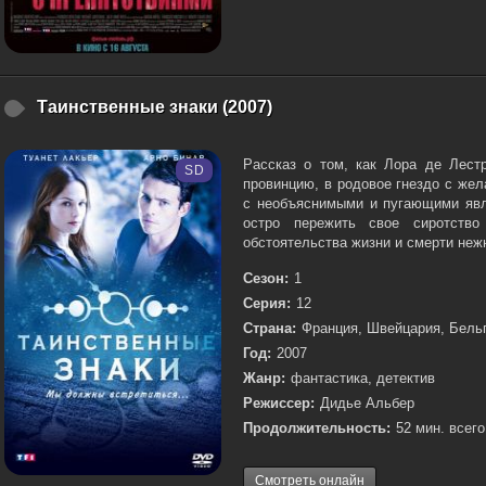
Таинственные знаки (2007)
Рассказ о том, как Лора де Лест
SD
провинцию, в родовое гнездо с жел
с необъяснимыми и пугающими явле
остро пережить свое сиротств
обстоятельства жизни и смерти неж
Сезон:
1
Серия:
12
Страна:
Франция, Швейцария, Бель
Год:
2007
Жанр:
фантастика, детектив
Режиссер:
Дидье Альбер
Продолжительность:
52 мин. всего
Смотреть онлайн