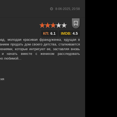
8-06-2025, 20:58
КП:
6.1
IMDB:
4.5
рад, молодая красивая француженка, едущая в
анием продать дом своего детства, сталкивается
ниями, которые интригуют ее, заставляя вновь
о и начать вместе с женихом расследовать
но любимой...
гия