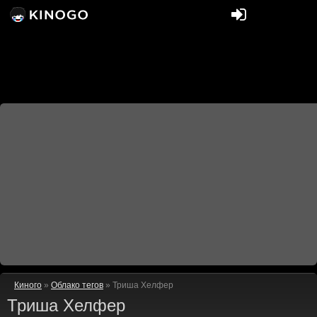
Киного
»
Облако тегов
» Триша Хелфер
Триша Хелфер