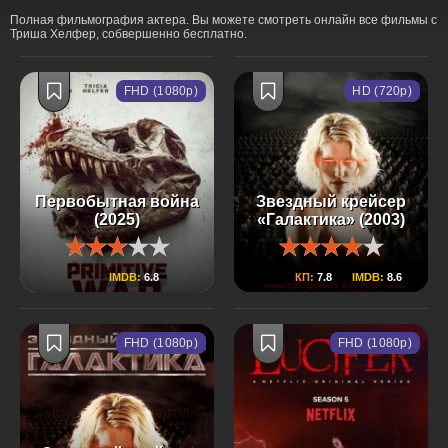
Полная фильмография актера. Вы можете смотреть онлайн все фильмы с
Триша Хелфер, собвершенно бесплатно.
FHD (1080p)
HD (720p)
Первобытная война
Звездный крейсер
(2025)
«Галактика» (2003)
IMDB:
6.8
КП:
7.8
IMDB:
8.6
FHD (1080p)
FHD (1080p)