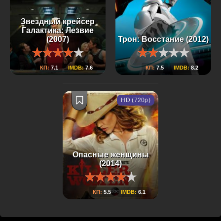
Звездный крейсер
Галактика: Лезвие
(2007)
Трон: Восстание (2012)
КП:
7.1
IMDB:
7.6
КП:
7.5
IMDB:
8.2
HD (720p)
Опасные женщины
(2014)
КП:
5.5
IMDB:
6.1