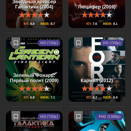
Звездный крейсер
Галактика (2004)
Люцифер (2016)
КП:
8.0
IMDB:
8.7
КП:
7.6
IMDB:
8.1
HD (720p)
HD (720p)
Зеленый Фонарь:
Первый полет (2009)
Кармел (2012)
КП:
6.8
IMDB:
7.1
КП:
6.7
IMDB:
5.4
HD (720p)
FHD (1080p)