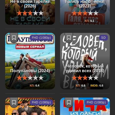
Не в своей тарелке
Галя, у нас отмена!
(2026)
(2023)
КП:
6.1
FHD (1080p)
SD
Человек, который
Полупановы (2024)
удивил всех (2018)
КП:
6.4
КП:
6.8
IMDB:
6.6
FHD (1080p)
FHD (1080p)