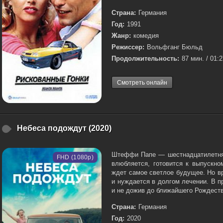
Страна:
Германия
Год:
1991
Жанр:
комедия
Режиссер:
Вольфганг Бюльд
Продолжительность:
87 мин. / 01:
Смотреть онлайн
Небеса подождут (2020)
Штеффи Папе — шестнадцатилетняя
FHD (1080p)
влюбляется, готовится к выпускно
ждет самое светлое будущее. Но в
и нуждается в долгом лечении. В пр
и не дожив до ближайшего Рождества
Страна:
Германия
Год:
2020