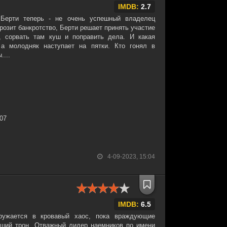
IMDB:
2.7
Берти теперь - не очень успешный владелец
грозит банкротство, Берти решает принять участие
», сорвать там куш и поправить дела. И какая
 а молодняк наступает на пятки. Кто гонял в
....
:07
4-09-2023, 15:04
IMDB:
6.5
ружается в кровавый хаос, пока враждующие
вший трон. Отважный лидер наемников по имени