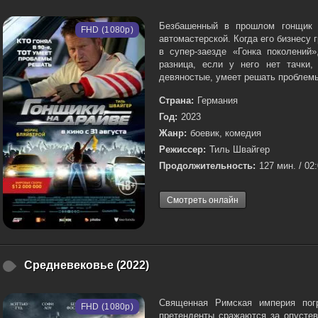
Безбашенный в прошлом гонщик 
FHD (1080p)
автомастерской. Когда его бизнесу 
в супер-заезде «Гонка поколений
разница, если у него нет тачки,
девяностые, умеет решать проблемы
Страна:
Германия
Год:
2023
Жанр:
боевик, комедия
Режиссер:
Тиль Швайгер
Продолжительность:
127 мин. / 02
Смотреть онлайн
Средневековье (2022)
Священная Римская империя пог
FHD (1080p)
претенденты сражаются за опусте