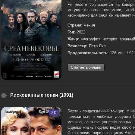
Ян нехотя соглашается на коварн
могущественного вельможи, чтоб
неожиданно для себя Ян начинает и
Страна:
Чехия
Год:
2022
Жанр:
биография, история, военный
Режиссер:
Петр Якл
Продолжительность:
126 мин. / 02
Смотреть онлайн
Рискованные гонки (1991)
Берти - прирожденный гонщик. У не
SD
положиться, и любимая девушка О
машина, не знающая себе равных н
Однако жизнь подчас ведет свою и
Он заключил пари с гонщиком Аксел