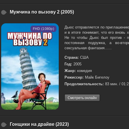
Мужчина по вызову 2 (2005)
Дьюс отправляется по приглашению
FHD (1080p)
и в итоге понимает, что его вновь 
Не то чтобы Дьюс был против - пл
постоянная подружка, а во-вто
сексуальная фантазия…...
Страна:
США
Год:
2005
Жанр:
комедия
Режиссер:
Майк Бигелоу
Продолжительность:
83 мин. / 01:
Смотреть онлайн
Гонщики на драйве (2023)