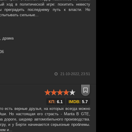
ый ход в политической игре: похитить невесту
ы преградить последнему путь к власти. Но
спытывать сильные...
, драма
:06
21-10-2022, 23:51
КП:
6.1
IMDB:
5.7
го есть верные друзья, на которых всегда можно
ши. Но настоящая его страсть - Manta В GTE,
а дороге, шедевр автомобильного производства.
гру, и у Берти начинаются серьезные проблемы.
ем и...