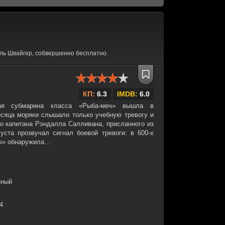
ль Швайгер, собвершенно бесплатно.
КП:
6.3
IMDB:
6.0
ая субмарина класса «Рыба-меч» вышла в
есяца моряки слышали только учебную тревогу и
го капитана Рэндалла Салливана, присланного из
уста прозвучал сигнал боевой тревоги: в 600-х
» обнаружила...
нный
34