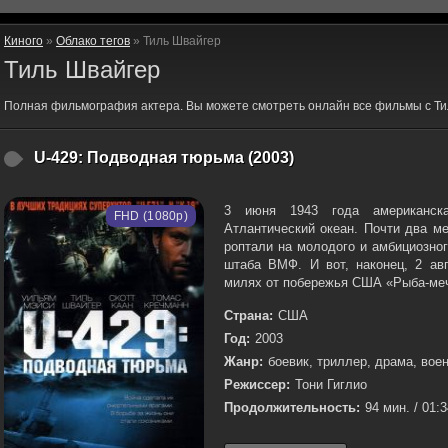
Киного
»
Облако тегов
» Тиль Швайгер
Тиль Швайгер
Полная фильмография актера. Вы можете смотреть онлайн все фильмы с Ти
U-429: Подводная тюрьма (2003)
3 июня 1943 года американск
FHD (1080p)
Атлантический океан. Почти два м
роптали на молодого и амбициозно
штаба ВМФ. И вот, наконец, 2 авг
милях от побережья США «Рыба-меч
Страна:
США
Год:
2003
Жанр:
боевик, триллер, драма, вое
Режиссер:
Тони Гиглио
Продолжительность:
94 мин. / 01: