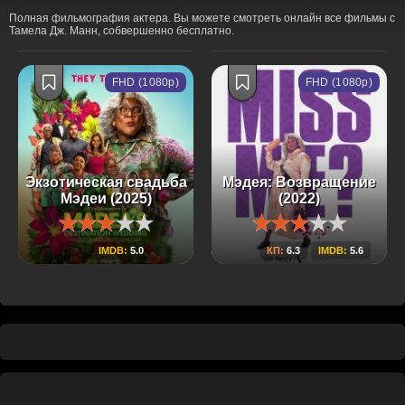
Полная фильмография актера. Вы можете смотреть онлайн все фильмы с
Тамела Дж. Манн, собвершенно бесплатно.
FHD (1080p)
FHD (1080p)
Экзотическая свадьба
Мэдея: Возвращение
Мэдеи (2025)
(2022)
IMDB:
5.0
КП:
6.3
IMDB:
5.6