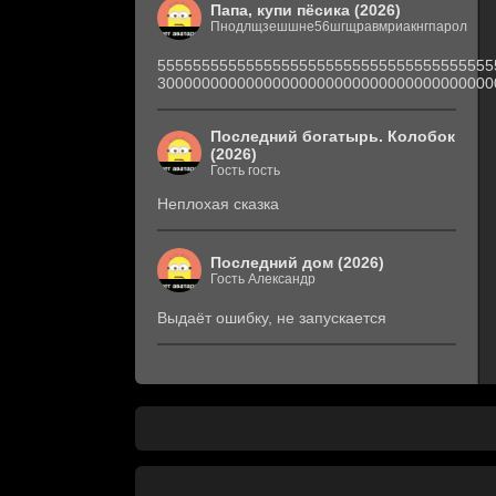
Папа, купи пёсика (2026)
Пнодлщзешшне56шгщравмриакнгпарол
55555555555555555555555555555555555555
30000000000000000000000000000000000000
Последний богатырь. Колобок
(2026)
Гость гость
Неплохая сказка
Последний дом (2026)
Гость Александр
Выдаёт ошибку, не запускается