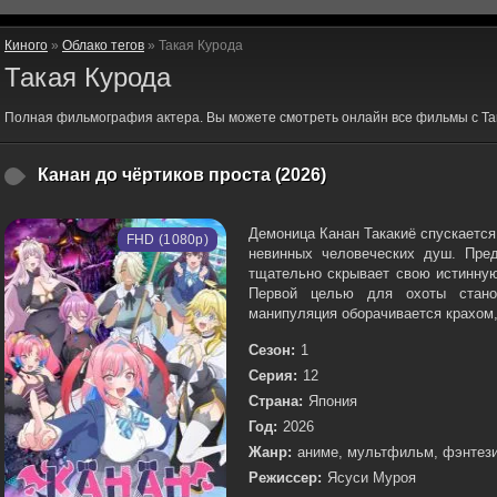
Киного
»
Облако тегов
» Такая Курода
Такая Курода
Полная фильмография актера. Вы можете смотреть онлайн все фильмы с Та
Канан до чёртиков проста (2026)
Демоница Канан Такакиё спускается
FHD (1080p)
невинных человеческих душ. Пред
тщательно скрывает свою истинную
Первой целью для охоты стано
манипуляция оборачивается крахом, 
Сезон:
1
Серия:
12
Страна:
Япония
Год:
2026
Жанр:
аниме, мультфильм, фэнтези
Режиссер:
Ясуси Муроя