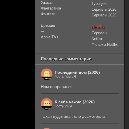
Ужасы
Турецкие
Фантастика
Сериалы 2026
Фэнтези
Сериалы 2025
—
Детские
Netflix
—
Сериалы
Apple TV+
Netflix
Фильмы Netflix
Последние комментарии
Последний дом (2026)
Гость ГостьЯ
Нам понравился.
К себе нежно (2026)
Гость VIKA
Такая нудятина , еле досмотрела