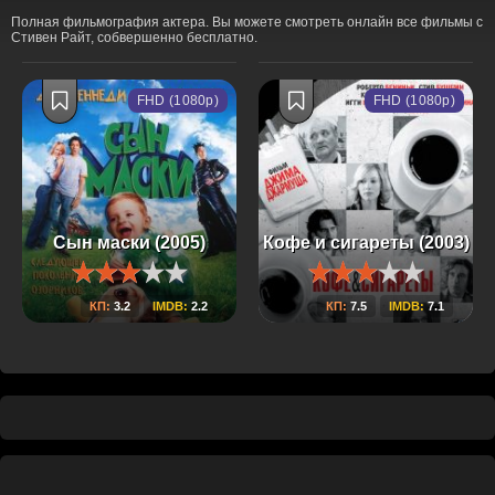
Полная фильмография актера. Вы можете смотреть онлайн все фильмы с
Стивен Райт, собвершенно бесплатно.
FHD (1080p)
FHD (1080p)
Сын маски (2005)
Кофе и сигареты (2003)
КП:
3.2
IMDB:
2.2
КП:
7.5
IMDB:
7.1