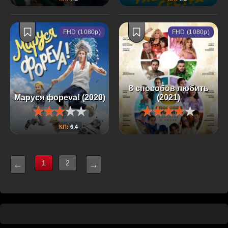
FHD (1080p)
FHD (1080p)
8 способов любить
Маруся фореva! (2020)
(2021)
КП:
6.4
1
2
←
→