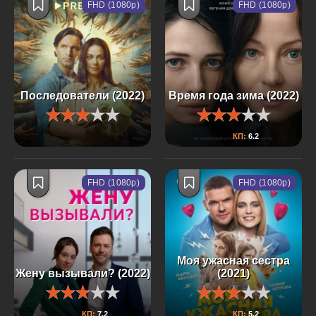
FHD (1080p)
FHD (1080p)
Последователи (2022)
Время года зима (2022)
КП:
6.2
FHD (1080p)
FHD (1080p)
Моя ужасная сестра
Жену вызывали? (2022)
(2021)
КП:
7.2
КП:
5.2