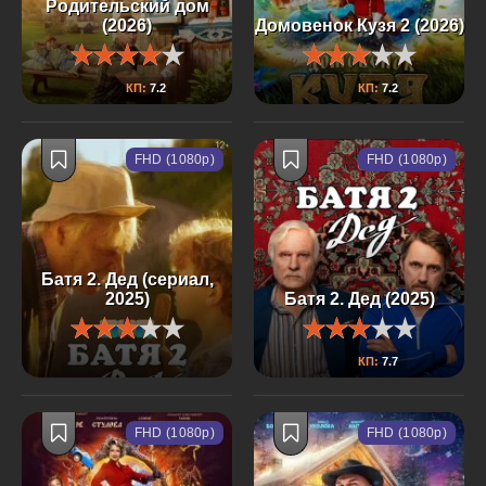
Родительский дом
(2026)
Домовенок Кузя 2 (2026)
КП:
7.2
КП:
7.2
FHD (1080p)
FHD (1080p)
Батя 2. Дед (сериал,
2025)
Батя 2. Дед (2025)
КП:
7.7
FHD (1080p)
FHD (1080p)