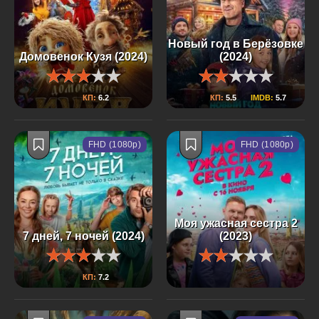
Новый год в Берёзовке
Домовенок Кузя (2024)
(2024)
КП:
6.2
КП:
5.5
IMDB:
5.7
FHD (1080p)
FHD (1080p)
Моя ужасная сестра 2
7 дней, 7 ночей (2024)
(2023)
КП:
7.2