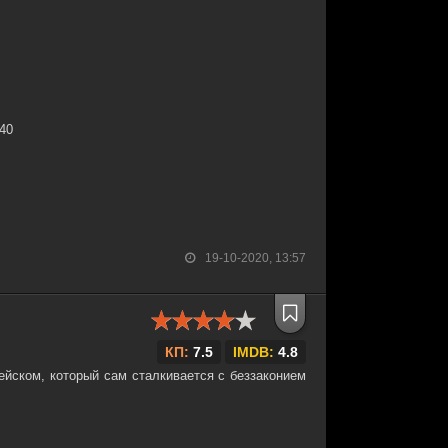
:40
19-10-2020, 13:57
КП:
7.5
IMDB:
4.8
ейском, который сам сталкивается с беззаконием