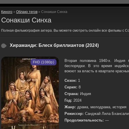
Киного
»
Облако тегов
» Сонакши Синха
Сонакши Синха
Полная фильмография актера. Вы можете смотреть онлайн все фильмы с С
Хираманди: Блеск бриллиантов (2024)
Вторая половина 1940-х. Индия 
FHD (1080p)
беспорядки. В это время индийск
воюют за власть в квартале красных
Сезон:
1
Серия:
8
Страна:
Индия
Год:
2024
Жанр:
драма, мелодрама, история
Режиссер:
Санджай Лила Бхансали
Продолжительность:
—