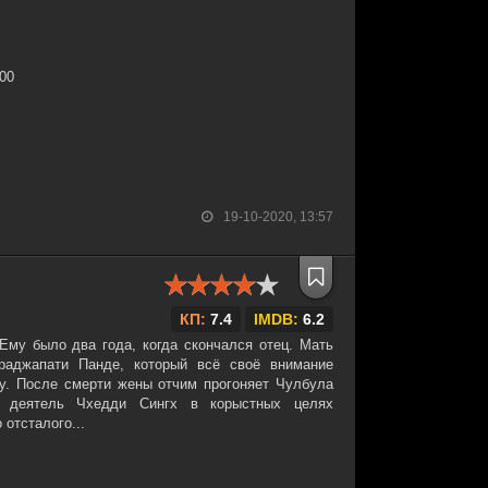
:00
19-10-2020, 13:57
КП:
7.4
IMDB:
6.2
Ему было два года, когда скончался отец. Мать
аджапати Панде, который всё своё внимание
у. После смерти жены отчим прогоняет Чулбула
й деятель Чхедди Сингх в корыстных целях
отсталого...