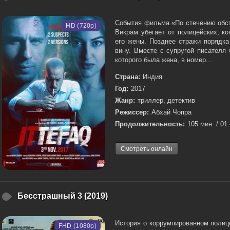
События фильма «По стечению обст
HD (720p)
Викрам убегает от полицейских, ко
его жены. Позднее стражи порядка
вину. Вместе с супругой писателя
которого была жена, в номер...
Страна:
Индия
Год:
2017
Жанр:
триллер, детектив
Режиссер:
Абхай Чопра
Продолжительность:
105 мин. / 01
Смотреть онлайн
Бесстрашный 3 (2019)
История о коррумпированном полиц
FHD (1080p)