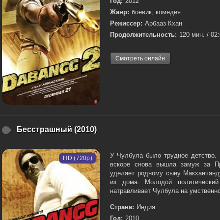
Год:
2012
Жанр:
боевик, комедия
Режиссер:
Арбааз Кхан
Продолжительность:
120 мин. / 02
Смотреть онлайн
Бесстрашный (2010)
У Чулбула было трудное детство. 
HD (720p)
вскоре снова вышла замуж за Пр
уделяет родному сыну Макханчанд
из дома. Молодой политически
натравливает Чулбула на умственно 
Страна:
Индия
Год:
2010