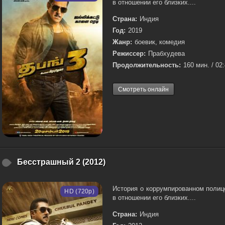
в отношении его близких....
Страна:
Индия
Год:
2019
Жанр:
боевик, комедия
Режиссер:
Прабхудева
Продолжительность:
160 мин. / 02
Смотреть онлайн
Бесстрашный 2 (2012)
История о коррумпированном полиц
HD (720p)
в отношении его близких....
Страна:
Индия