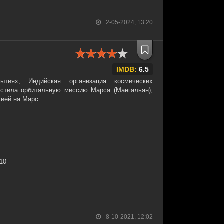
2-05-2024, 13:20
IMDB:
6.5
тиях, Индийская организация космических
устила орбитальную миссию Марса (Мангальян),
ией на Марс....
:10
8-10-2021, 12:02