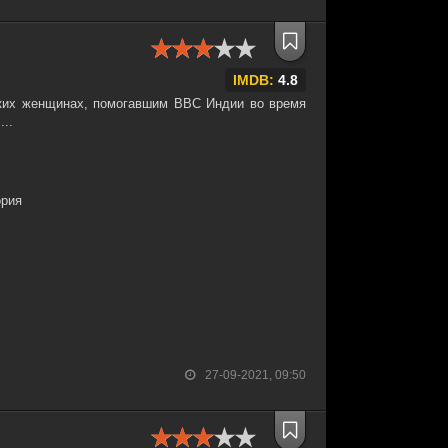
IMDB:
4.8
ских женщинах, помогавшим ВВС Индии во время
..
ория
27-09-2021, 09:50