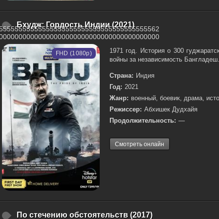
Бхудж: Гордость Индии (2021)
55555555555555555555555555555555555555562
00000000000000000000000000000000000000000
1971 год. История о 300 гуджарат
FHD (1080p)
войны за независимость Бангладеш..
Страна:
Индия
Год:
2021
Жанр:
военный, боевик, драма, ист
Режиссер:
Абхишек Дудхайя
Продолжительность:
—
Смотреть онлайн
По стечению обстоятельств (2017)