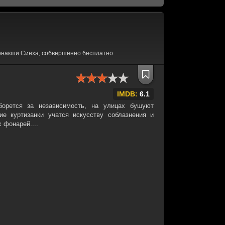
онакши Синха, собвершенно бесплатно.
IMDB:
6.1
борется за независимость, на улицах бушуют
ие куртизанки учатся искусству соблазнения и
 фонарей....