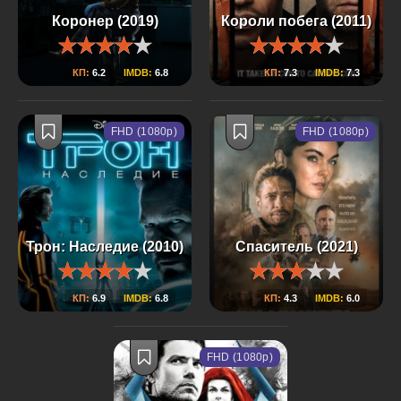
Коронер (2019)
Короли побега (2011)
КП:
6.2
IMDB:
6.8
КП:
7.3
IMDB:
7.3
FHD (1080p)
FHD (1080p)
Трон: Наследие (2010)
Спаситель (2021)
КП:
6.9
IMDB:
6.8
КП:
4.3
IMDB:
6.0
FHD (1080p)