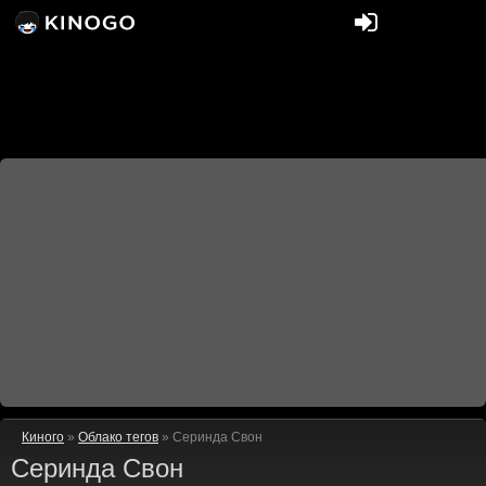
Киного
»
Облако тегов
» Серинда Свон
Серинда Свон