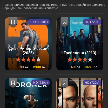
Полная фильмография актера. Вы можете смотреть онлайн все фильмы с
Серинда Свон, собвершенно бесплатно.
FHD (1080p)
HD (720p)
Джек Ричер. 3 сезон
(2025)
Грейсленд (2013)
КП:
7.3
IMDB:
8.0
КП:
7.8
IMDB:
7.7
HD (720p)
HD (720p)