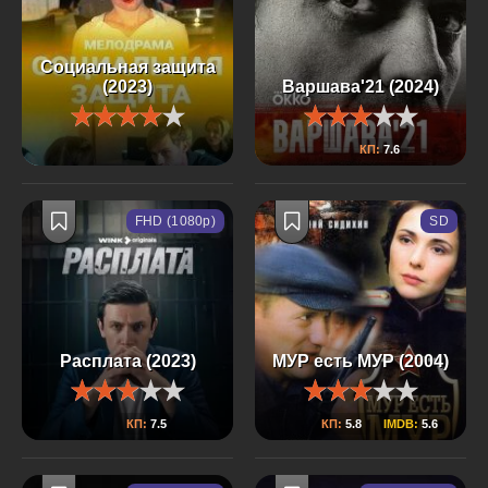
Социальная защита
(2023)
Варшава'21 (2024)
КП:
7.6
FHD (1080p)
SD
Расплата (2023)
МУР есть МУР (2004)
КП:
7.5
КП:
5.8
IMDB:
5.6