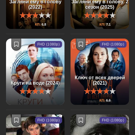
Загляни ему в голову
Загляни ему в голову. 2
(2022)
сезон (2025)
КП:
6.8
КП:
7.1
FHD (1080p)
FHD (1080p)
Ключ от всех дверей
Круги на воде (2024)
(2021)
КП:
6.6
FHD (1080p)
FHD (1080p)