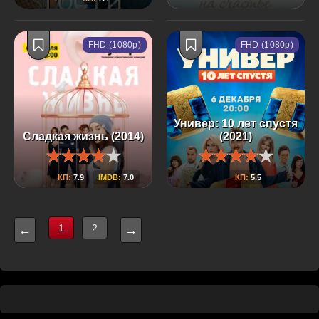
FHD (1080p)
FHD (1080p)
Универ: 10 лет спустя
Сладкая жизнь (2014)
(2021)
КП:
7.9
IMDB:
7.0
КП:
5.5
1
2
←
→