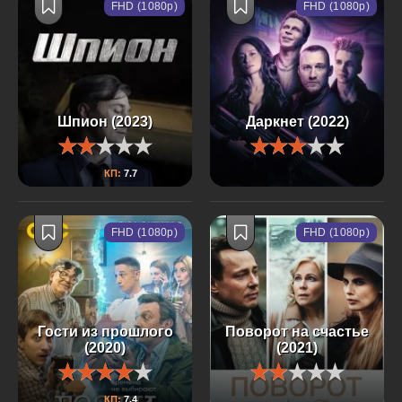
FHD (1080p)
FHD (1080p)
Шпион (2023)
Даркнет (2022)
КП:
7.7
FHD (1080p)
FHD (1080p)
Гости из прошлого
Поворот на счастье
(2020)
(2021)
КП:
7.4