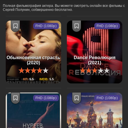
Полная фильмография актера. Вы можете смотреть онлайн все фильмы с
Сергей Полунин, собвершенно бесплатно.
FHD (1080p)
FHD (1080p)
Обыкновенная страсть
Dance Революция
(2020)
(2021)
КП:
5.5
IMDB:
5.5
FHD (1080p)
FHD (1080p)