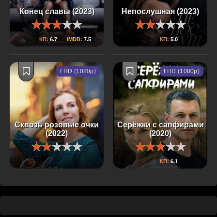
Конец славы (2023)
Непослушная (2023)
КП:
6.7
IMDB:
7.5
КП:
5.0
FHD (1080p)
FHD (1080p)
Сквозь розовые очки
Серёжки с сапфирами
(2022)
(2020)
КП:
6.1