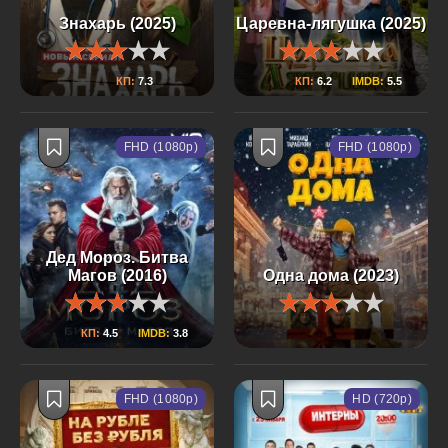
Знахарь (2025)
Царевна-лягушка (2025)
КП:
7.3
КП:
6.2
IMDB:
5.5
FHD (1080p)
FHD (1080p)
Дед Мороз. Битва
Магов (2016)
Одна дома (2023)
КП:
4.5
IMDB:
3.8
FHD (1080p)
HD (720p)