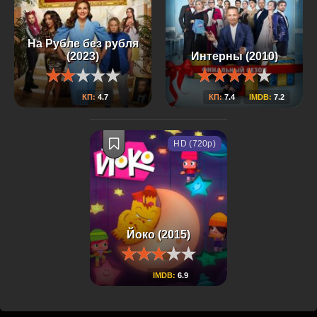
На Рубле без рубля
(2023)
Интерны (2010)
КП:
4.7
КП:
7.4
IMDB:
7.2
HD (720p)
Йоко (2015)
IMDB:
6.9