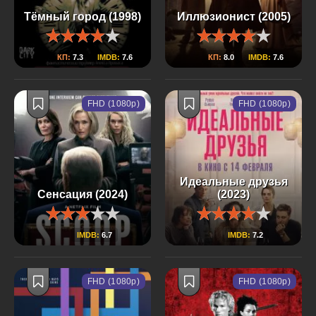
Тёмный город (1998)
Иллюзионист (2005)
КП:
7.3
IMDB:
7.6
КП:
8.0
IMDB:
7.6
FHD (1080p)
FHD (1080p)
Идеальные друзья
Сенсация (2024)
(2023)
IMDB:
6.7
IMDB:
7.2
FHD (1080p)
FHD (1080p)