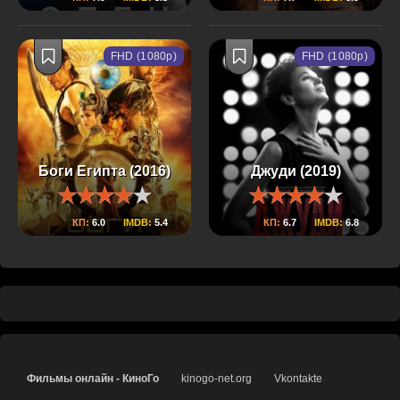
FHD (1080p)
FHD (1080p)
Боги Египта (2016)
Джуди (2019)
КП:
6.0
IMDB:
5.4
КП:
6.7
IMDB:
6.8
Фильмы онлайн - КиноГо
kinogo-net.org
Vkontakte