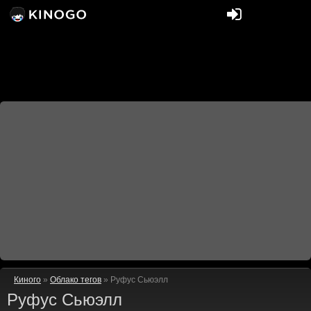
Киного
»
Облако тегов
» Руфус Сьюэлл
Руфус Сьюэлл