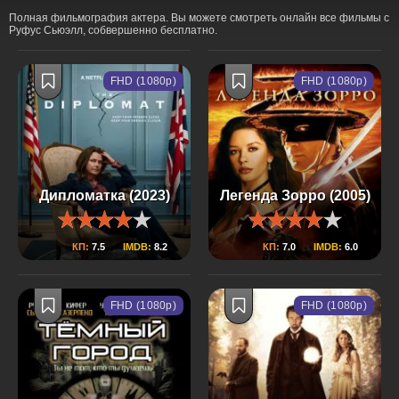
Полная фильмография актера. Вы можете смотреть онлайн все фильмы с
Руфус Сьюэлл, собвершенно бесплатно.
FHD (1080p)
FHD (1080p)
Дипломатка (2023)
Легенда Зорро (2005)
КП:
7.5
IMDB:
8.2
КП:
7.0
IMDB:
6.0
FHD (1080p)
FHD (1080p)