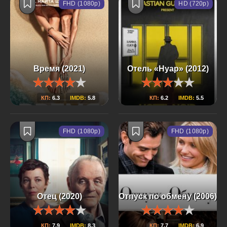
FHD (1080p)
HD (720p)
Время (2021)
Отель «Нуар» (2012)
КП:
6.3
IMDB:
5.8
КП:
6.2
IMDB:
5.5
FHD (1080p)
FHD (1080p)
Отец (2020)
Отпуск по обмену (2006)
КП:
7.9
IMDB:
8.3
КП:
7.7
IMDB:
6.9