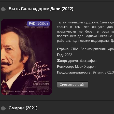
Быть Сальвадором Дали (2022)
Талантливейший художник Сальвадо
FHD (1080p)
только в том, что он уже давно
практически не берет в руки ки
положением дел, однако никак не 
работать над новыми шедеврами, Да
Страна:
США, Великобритания, Фра
Год:
2022
Жанр:
драма, биография
Режиссер:
Мэри Хэррон
Продолжительность:
97 мин. / 01:
Смотреть онлайн
Смирна (2021)