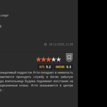
 спорт
36
28-12-2020, 11:39
КП:
5.2
IMDB:
5.3
ронырливый подросток Атти попадает в немилость
равляется проходить службу в богом забытую
огда воительница Будика поднимает восстание на
азрозненные кланы. Атти оказывается в центре
...