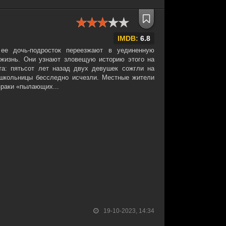
IMDB:
6.8
ее дочь-подросток переезжают в уединенную
жизнь. Они узнают зловещую историю этого на
та: пятьсот лет назад двух девушек сожгли на
 школьницы бесследно исчезли. Местные жители
зраки «пылающих...
19-10-2023, 14:34