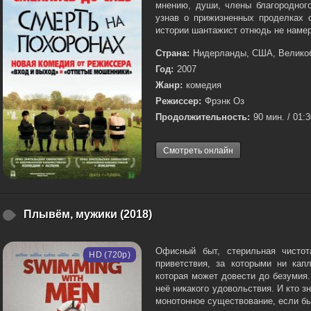
мнению, души, члены благородног
узнав о прижизненных проделках 
истории шантажист отнюдь не намер
Страна:
Нидерланды, США, Великоб
Год:
2007
Жанр:
комедия
Режиссер:
Фрэнк Оз
Продолжительность:
90 мин. / 01:
Смотреть онлайн
Плывём, мужики (2018)
Офисный быт, стерильная чистот
HD (720p)
приветствия, за которыми ни капл
которая может довести до безумия.
неё никакого удовольствия. И кто з
монотонное существование, если бы 