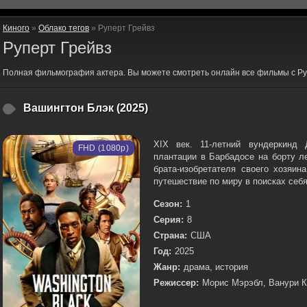
Киного
»
Облако тегов
» Руперт Грейвз
Руперт Грейвз
Полная фильмография актера. Вы можете смотреть онлайн все фильмы с Ру
Вашингтон Блэк (2025)
XIX век. 11-летний вундеркинд
FHD (1080p)
плантации в Барбадосе на борту л
брата-изобретателя своего хозяин
путешествие по миру в поисках себя.
Сезон:
1
Серия:
8
Страна:
США
Год:
2025
Жанр:
драма, история
Режиссер:
Морис Мэрэбл, Ванури К