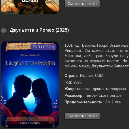
Смотреть онлайн
Джульетта и Ромео (2025)
1301 год, Верона. Герцог Эскал ищ
FHD (1080p)
Римского. Им может стать кто-т
Монтекки, либо граф Капулетти; у
оказаться на вершине власти. Но
любовь между Джульеттой Капулетт
Страна:
Италия, США
Год:
2025
Жанр:
мюзикл, драма, мелодрама
Режиссер:
Тимоти Скотт Богарт
Продолжительность:
2 ч 2 мин
Смотреть онлайн