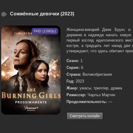
Сожжённые девочки (2023)
Женщина-викарий Джек Брукс и 
FHD (1080p)
деревню в надежде начать новую 
первый взгляд идиллического мес
костре, а тридцать лет назад две
утверждают, что здесь обитают при
Сезон:
1
Серия:
6
Страна:
Великобритания
Год:
2023
Жанр:
ужасы, триллер, драма
Режиссер:
Чарльз Мартин
Продолжительность:
—
Смотреть онлайн