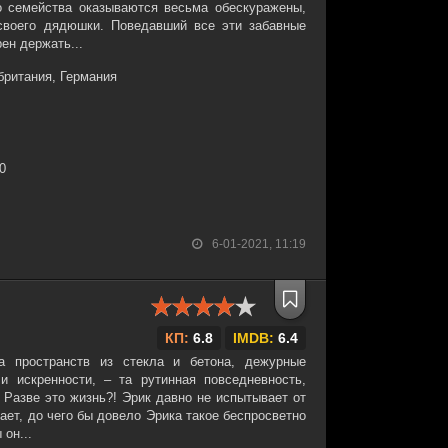
о семейства оказываются весьма обескуражены,
своего дядюшки. Поведавший все эти забавные
ен держать...
ритания, Германия
30
6-01-2021, 11:19
КП:
6.8
IMDB:
6.4
а пространств из стекла и бетона, дежурные
и искренности, – та рутинная повседневность,
 Разве это жизнь?! Эрик давно не испытывает от
нает, до чего бы довело Эрика такое беспросветно
он...