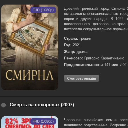
Древний греческий город Смирна 
FHD (1080p)
оставался многонациональным город
евреи и другие народы. В 1922 г
послевоенного договора контрол
потерпела сокрушительное поражение
Страна:
Греция
Год:
2021
Жанр:
драма
Режиссер:
Григорис Карантинакис
Продолжительность:
141 мин. / 02
Смотреть онлайн
Смерть на похоронах (2007)
Чопорная английская семья восс
FHD (1080p)
почившего родственника. Искренне 