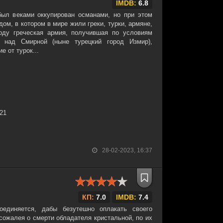
IMDB:
6.8
был веками оккупирован османами, но при этом
ом, в котором в мире жили греки, турки, армяне,
оду греческая армия, получившая по условиям
ь над Смирной (ныне турецкий город Измир),
 от турок...
:21
28-02-2023, 16:37
КП:
7.0
IMDB:
7.4
оединяется, дабы безутешно оплакать своего
сожалея о смерти обладателя кристальной, по их