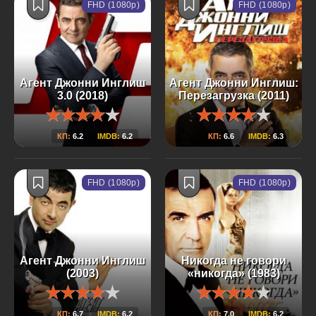
FHD (1080p)
FHD (1080p)
Агент Джонни Инглиш
Агент Джонни Инглиш:
3.0 (2018)
Перезагрузка (2011)
КП:
6.2
IMDB:
6.2
КП:
6.6
IMDB:
6.3
FHD (1080p)
FHD (1080p)
Агент Джонни Инглиш
Никогда не говори
(2003)
«никогда» (1983)
КП:
6.7
IMDB:
6.2
КП:
7.0
IMDB:
6.2