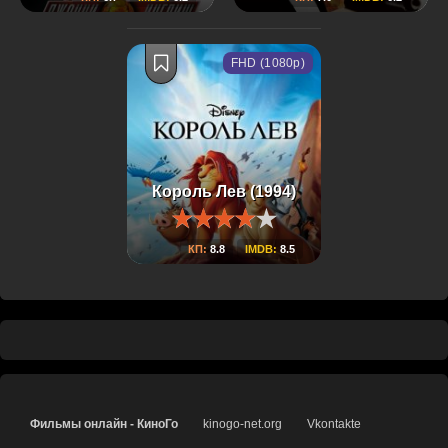
FHD (1080p)
Король Лев (1994)
КП:
8.8
IMDB:
8.5
Фильмы онлайн - КиноГо
kinogo-net.org
Vkontakte