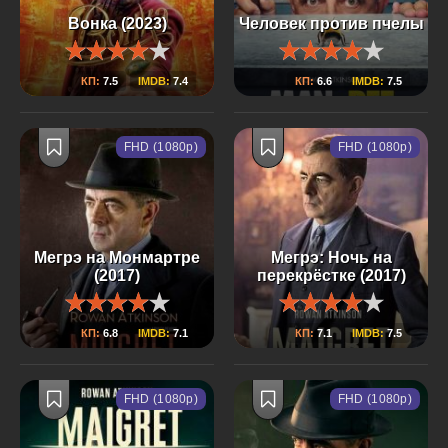
Вонка (2023)
Человек против пчелы
КП:
7.5
IMDB:
7.4
КП:
6.6
IMDB:
7.5
FHD (1080p)
FHD (1080p)
Мегрэ на Монмартре
Мегрэ: Ночь на
(2017)
перекрёстке (2017)
КП:
6.8
IMDB:
7.1
КП:
7.1
IMDB:
7.5
FHD (1080p)
FHD (1080p)