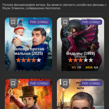
Полная фильмография актера. Вы можете смотреть онлайн все фильмы с
Роуэн Эткинсон, собвершенно бесплатно.
FHD (1080p)
FHD (1080p)
Человек против
малыша (2025)
Ведьмы (1989)
КП:
7.0
IMDB:
6.9
FHD (1080p)
FHD (1080p)