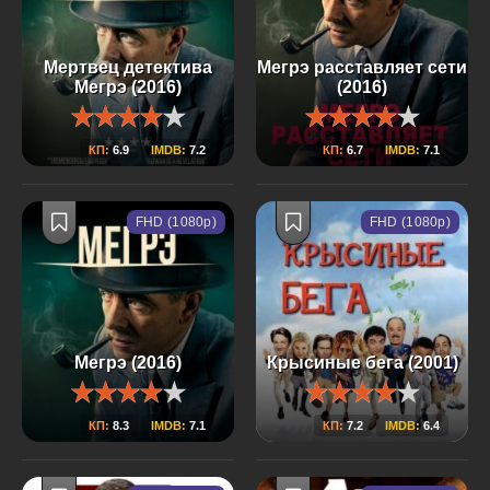
Мертвец детектива
Мегрэ расставляет сети
Мегрэ (2016)
(2016)
КП:
6.9
IMDB:
7.2
КП:
6.7
IMDB:
7.1
FHD (1080p)
FHD (1080p)
Мегрэ (2016)
Крысиные бега (2001)
КП:
8.3
IMDB:
7.1
КП:
7.2
IMDB:
6.4